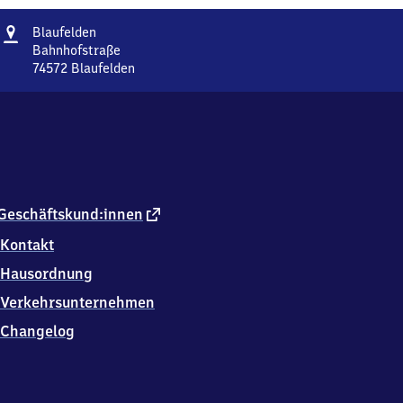
Adresse
Blaufelden
Blaufelden
Bahnhofstraße
74572
Blaufelden
Blaufelden,
Bahnhofstraße,
7
4
5
7
2
Blaufelden
externer
Geschäftskund:innen
Link
Kontakt
Hausordnung
Verkehrsunternehmen
Changelog