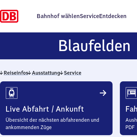
Bahnhof wählen
Service
Entdecken
Blaufelden
Reiseinfos
Ausstattung
Service
Reiseinfos
Live Abfahrt / Ankunft
Fa
Übersicht der nächsten abfahrenden und
Aush
ankommenden Züge
PDF