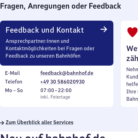
Fragen, Anregungen oder Feedback
Feedback und Kontakt
Ansprechpartner:innen und
Wei
Kontaktmöglichkeiten bei Fragen oder
Feedback zu unseren Bahnhöfen
zäh
Nehm
E-Mail
feedback@bahnhof.de
Kund
Telefon
+49 30 586020930
helfe
Montag
,
Von
Mo
–
So
07:00
–
22:00
Ihre 
bis
inkl. Feiertage
7
inkl. Feiertage
Bahn
Sonntag
Uhr
bis
22
Zum Überblick aller Services
Uhr