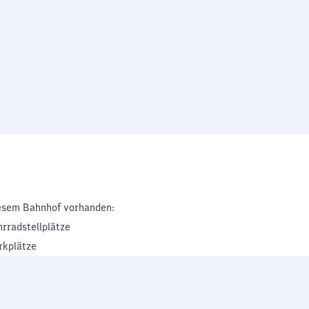
esem Bahnhof vorhanden:
hrradstellplätze
rkplätze