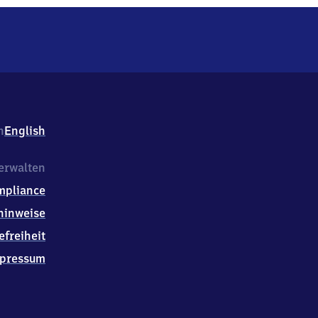
/
h
English
erwalten
mpliance
hinweise
efreiheit
pressum