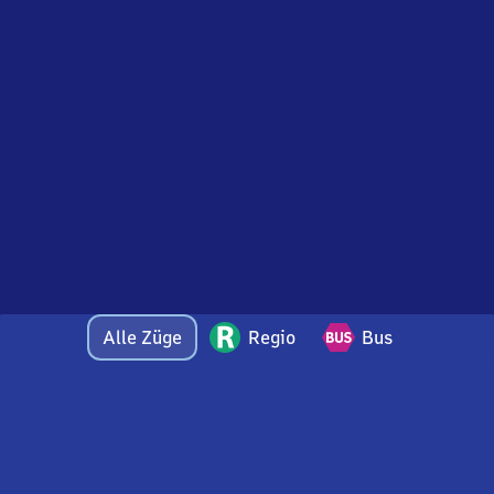
Alle Züge
Regio
Bus
Bei Fragen oder Feedback zu dieser Abfahrtstafel
wenden Sie sich gerne per E-Mail an