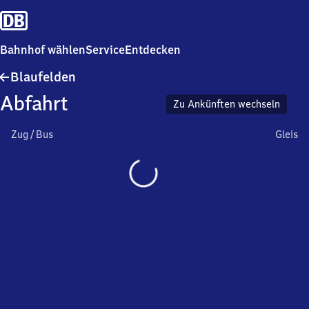
Bahnhof wählen
Service
Entdecken
Blaufelden
Blaufelden
Abfahrt
Zu Ankünften wechseln
Zug / Bus
Gleis
Wird
geladen…