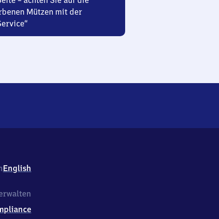
Seite – achten Sie auf die
rbenen Mützen mit der
Service“
h
English
erwalten
mpliance