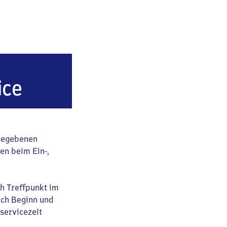
au
ice
ngegebenen
en beim Ein-,
ch Treffpunkt im
ach Beginn und
servicezeit