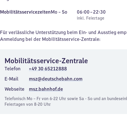
Montag
,
Von
Mobilitätsservicezeiten
Mo
–
So
06:00
–
22:30
bis
inkl. Feiertage
6
inkl. Feiertage
Sonntag
Uhr
bis
Für verlässliche Unterstützung beim Ein- und Ausstieg emp
22
Anmeldung bei der Mobilitätsservice-Zentrale:
Uhr
30
Mobilitätsservice-Zentrale
Telefon
+49 30 65212888
E-Mail
msz@deutschebahn.com
Webseite
msz.bahnhof.de
Telefonisch Mo – Fr von 6-22 Uhr sowie Sa - So und an bundesein
Feiertagen von 8-20 Uhr