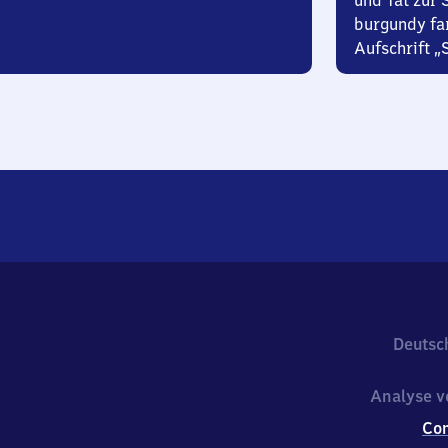
und Tat zur 
burgundy fa
Aufschrift „
Deutsc
Analyse v
Co