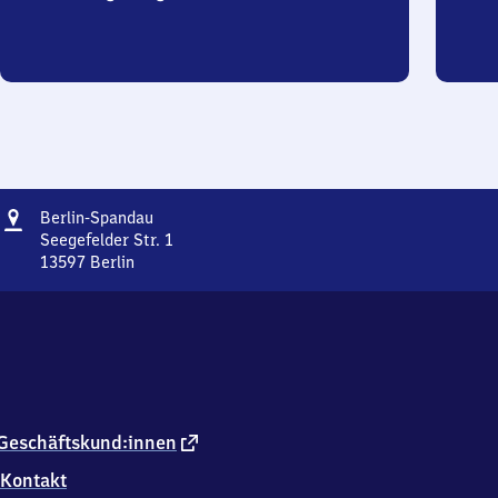
Adresse
Berlin-
Berlin-Spandau
Spandau
Seegefelder Str. 1
13597
Berlin
Berlin-
Spandau,
Seegefelder
Str.
1,
1
3
5
externer
Geschäftskund:innen
9
Link
Kontakt
7