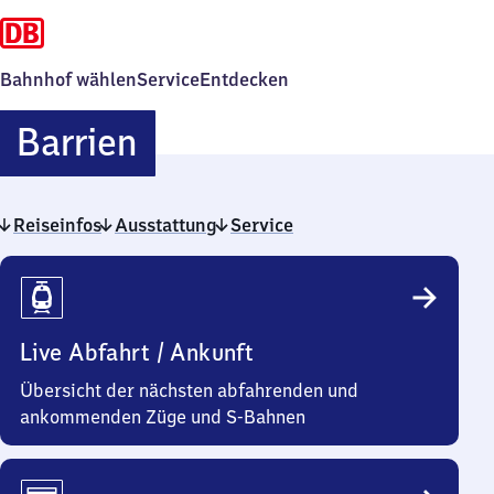
Bahnhof wählen
Service
Entdecken
Barrien
Barrien
Reiseinfos
Ausstattung
Service
Reiseinfos
Live Abfahrt / Ankunft
Übersicht der nächsten abfahrenden und
ankommenden Züge und S-Bahnen