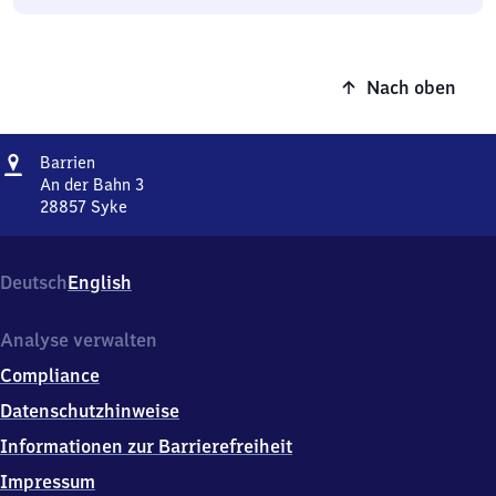
Nach oben
Adresse
Barrien
Barrien
An der Bahn 3
28857
Syke
Barrien,
An
der
Deutsch
English
Bahn
3,
2
Analyse verwalten
8
Compliance
8
5
Datenschutzhinweise
7
Informationen zur Barrierefreiheit
Syke
Impressum