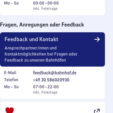
Montag
,
Von
Mo
–
So
00:00
–
00:00
bis
inkl. Feiertage
0
inkl. Feiertage
Sonntag
Uhr
bis
Fragen, Anregungen oder Feedback
0
Uhr
Feedback und Kontakt
Ansprechpartner:innen und
Kontaktmöglichkeiten bei Fragen oder
Feedback zu unseren Bahnhöfen
E-Mail
feedback@bahnhof.de
Telefon
+49 30 586020930
Montag
,
Von
Mo
–
So
07:00
–
22:00
bis
inkl. Feiertage
7
inkl. Feiertage
Sonntag
Uhr
bis
22