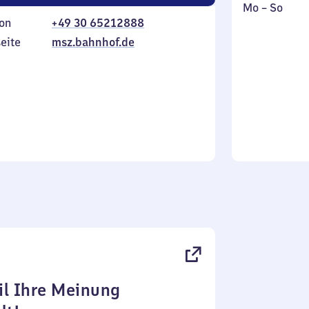
Montag
,
Mo
–
So
on
+49 30 65212888
bis
inkl.
Sonntag
eite
msz.bahnhof.de
l Ihre Meinung