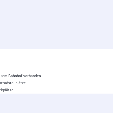
esem Bahnhof vorhanden:
hrradstellplätze
rkplätze