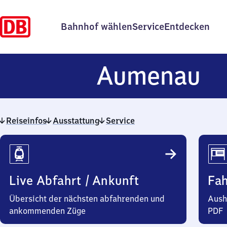
Bahnhof wählen
Service
Entdecken
A
Aumenau
Reiseinfos
Ausstattung
Service
Reiseinfos
Live Abfahrt / Ankunft
Fa
Übersicht der nächsten abfahrenden und
Aush
ankommenden Züge
PDF