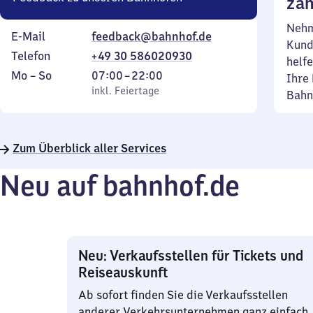
zäh
Nehm
E-Mail
feedback@bahnhof.de
Kund
Telefon
+49 30 586020930
helfe
Montag
,
Von
Mo
–
So
07:00
–
22:00
Ihre 
bis
inkl. Feiertage
7
inkl. Feiertage
Bahn
Sonntag
Uhr
bis
22
Zum Überblick aller Services
Uhr
Neu auf bahnhof.de
Neu: Verkaufsstellen für Tickets und
Reiseauskunft
Ab sofort finden Sie die Verkaufsstellen
anderer Verkehrsunternehmen ganz einfach