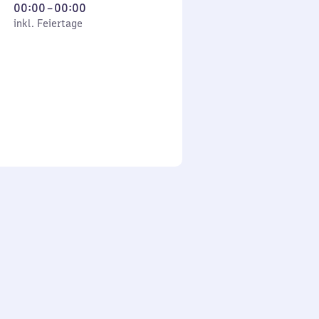
Von
00:00
–
00:00
 Feiertage
0
inkl. Feiertage
Uhr
bis
0
Uhr