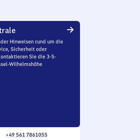
trale
oder Hinweisen rund um die
ice, Sicherheit oder
ontaktieren Sie die 3-S-
ssel-Wilhelmshöhe
+49 561 7861055