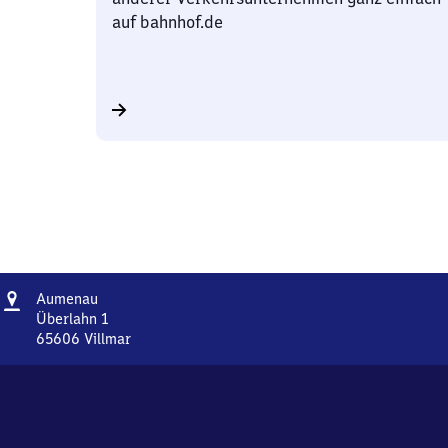
auf bahnhof.de
Adresse
Aumenau
Aumenau
Überlahn 1
65606
Villmar
Aumenau,
Überlahn
1,
6
5