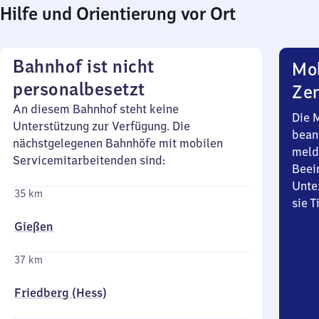
Hilfe und Orientierung vor Ort
Bahnhof ist nicht
Mob
personalbesetzt
Zen
An diesem Bahnhof steht keine
Die 
Unterstützung zur Verfügung. Die
bean
nächstgelegenen Bahnhöfe mit mobilen
meld
Servicemitarbeitenden sind:
Beei
Unte
35 km
sie 
Gießen
37 km
Friedberg (Hess)