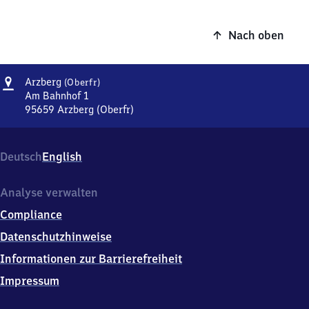
Nach oben
Adresse
Arzberg
Arzberg
(Oberfr)
(Oberfranken)
Am Bahnhof 1
95659
Arzberg (Oberfr)
Arzberg
(Oberfranken),
Am
Deutsch
English
Bahnhof
1,
9
Analyse verwalten
5
Compliance
6
5
Datenschutzhinweise
9
Informationen zur Barrierefreiheit
Arzberg
(Oberfr)
Impressum