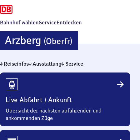
Bahnhof wählen
Service
Entdecken
Arzberg
Arzberg
(Oberfr)
(Oberfranken)
Reiseinfos
Ausstattung
Service
Reiseinfos
Live Abfahrt / Ankunft
Übersicht der nächsten abfahrenden und
ankommenden Züge