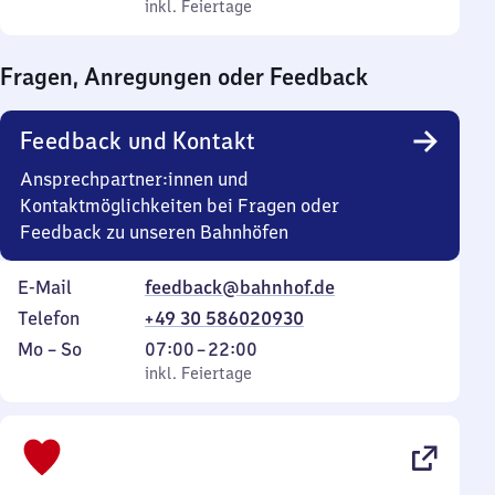
bis
inkl. Feiertage
0
inkl. Feiertage
Sonntag
Uhr
bis
Fragen, Anregungen oder Feedback
0
Uhr
Feedback und Kontakt
Ansprechpartner:innen und
Kontaktmöglichkeiten bei Fragen oder
Feedback zu unseren Bahnhöfen
E-Mail
feedback@bahnhof.de
Telefon
+49 30 586020930
Montag
,
Von
Mo
–
So
07:00
–
22:00
bis
inkl. Feiertage
7
inkl. Feiertage
Sonntag
Uhr
bis
22
Uhr