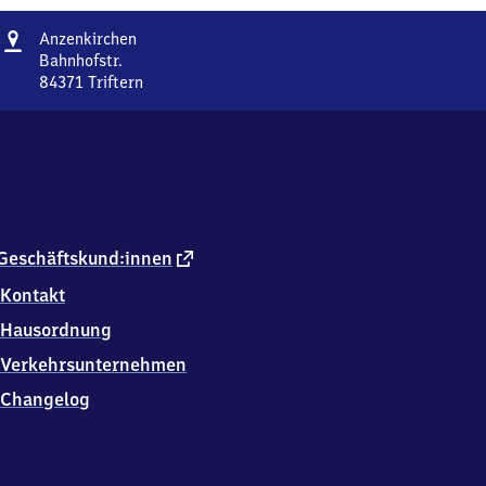
Adresse
Anzenkirchen
Anzenkirchen
Bahnhofstr.
84371
Triftern
Anzenkirchen,
Bahnhofstr.,
8
4
3
7
1
Triftern
externer
Geschäftskund:innen
Link
Kontakt
Hausordnung
Verkehrsunternehmen
Changelog