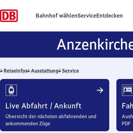
Bahnhof wählen
Service
Entdecken
Anzenkirch
Reiseinfos
Ausstattung
Service
Reiseinfos
Live Abfahrt / Ankunft
Fa
Übersicht der nächsten abfahrenden und
Aush
ankommenden Züge
PDF