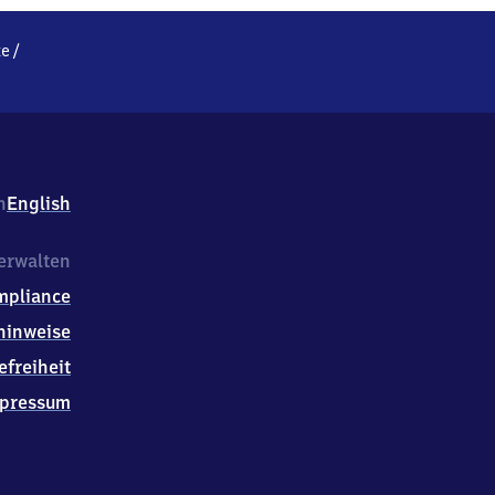
ze
/
h
English
erwalten
mpliance
hinweise
efreiheit
pressum