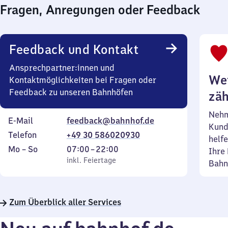
Fragen, Anregungen oder Feedback
Feedback und Kontakt
Ansprechpartner:innen und
Wei
Kontaktmöglichkeiten bei Fragen oder
Feedback zu unseren Bahnhöfen
zäh
Nehm
E-Mail
feedback@bahnhof.de
Kund
Telefon
+49 30 586020930
helfe
Montag
,
Von
Mo
–
So
07:00
–
22:00
Ihre 
bis
inkl. Feiertage
7
inkl. Feiertage
Bahn
Sonntag
Uhr
bis
22
Zum Überblick aller Services
Uhr