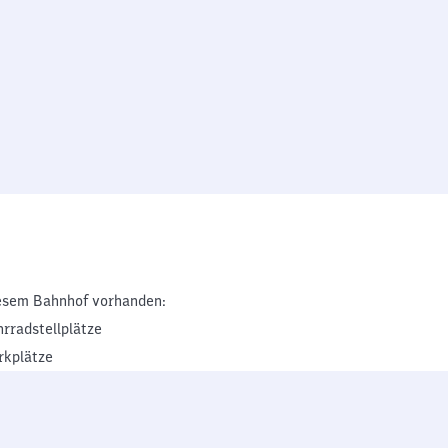
esem Bahnhof vorhanden:
hrradstellplätze
rkplätze