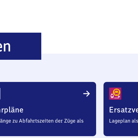
Anzenkirchen
en
hrpläne
Ersatzv
änge zu Abfahrtszeiten der Züge als
Lageplan al