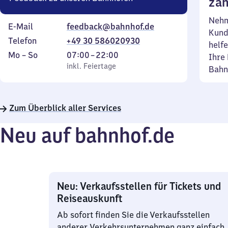
zäh
Nehm
E-Mail
feedback@bahnhof.de
Kund
Telefon
+49 30 586020930
helfe
Montag
,
Von
Mo
–
So
07:00
–
22:00
Ihre 
bis
inkl. Feiertage
7
inkl. Feiertage
Bahn
Sonntag
Uhr
bis
22
Zum Überblick aller Services
Uhr
Neu auf bahnhof.de
Neu: Verkaufsstellen für Tickets und
Reiseauskunft
Ab sofort finden Sie die Verkaufsstellen
anderer Verkehrsunternehmen ganz einfach