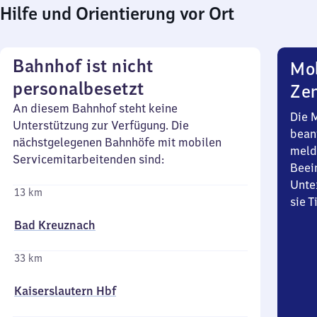
Hilfe und Orientierung vor Ort
Bahnhof ist nicht
Mob
personalbesetzt
Zen
An diesem Bahnhof steht keine
Die 
Unterstützung zur Verfügung. Die
bean
nächstgelegenen Bahnhöfe mit mobilen
meld
Servicemitarbeitenden sind:
Beei
Unte
13 km
sie 
Bad Kreuznach
33 km
Kaiserslautern Hbf