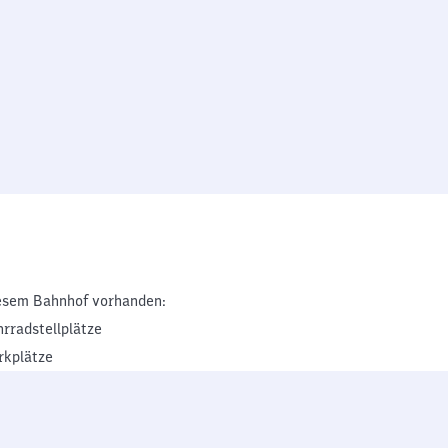
esem Bahnhof vorhanden:
hrradstellplätze
rkplätze