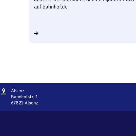
auf bahnhof.de
Adresse
Alsenz
Alsenz
Bahnhofstr. 1
67821
Alsenz
Alsenz,
Bahnhofstr.
1,
6
7