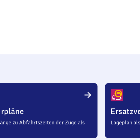
nz
hrpläne
Ersatzv
änge zu Abfahrtszeiten der Züge als
Lageplan al