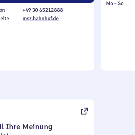
Montag
,
Mo
–
So
on
+49 30 65212888
bis
inkl.
Sonntag
eite
msz.bahnhof.de
l Ihre Meinung