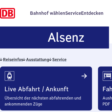
Bahnhof wählen
Service
Entdecken
Alse
Alsenz
Reiseinfos
Ausstattung
Service
Reiseinfos
Live Abfahrt / Ankunft
Fa
Übersicht der nächsten abfahrenden und
Aush
ankommenden Züge
PDF