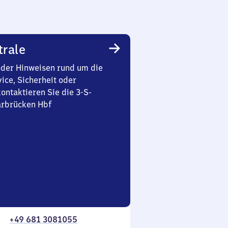
trale
oder Hinweisen rund um die
ice, Sicherheit oder
ontaktieren Sie die 3-S-
arbrücken Hbf
+49 681 3081055