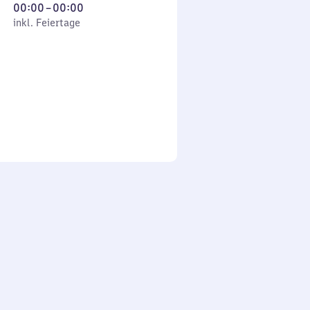
Von
00:00
–
00:00
 Feiertage
0
inkl. Feiertage
Uhr
bis
0
Uhr