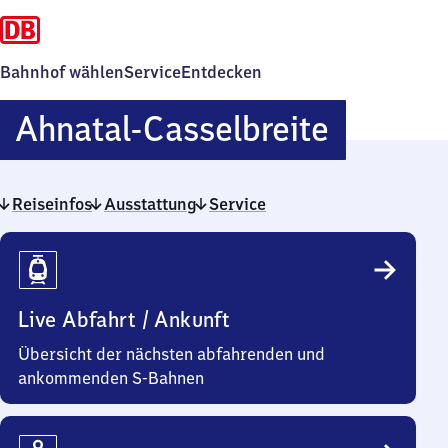
Bahnhof wählen
Service
Entdecken
Ahnatal
Ahnatal-Casselbreite
Casselb
Reiseinfos
Ausstattung
Service
Reiseinfos
Live Abfahrt / Ankunft
Übersicht der nächsten abfahrenden und
ankommenden S-Bahnen