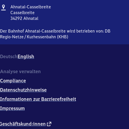
Adresse
Ahnatal-
Ahnatal-Casselbreite
Casselbreite
Casselbreite
34292
Ahnatal
Ahnatal-
Casselbreite,
Der Bahnhof Ahnatal-Casselbreite wird betrieben von:
DB
Casselbreite,
Regio-Netze
/
Kurhessenbahn (KHB)
3
4
2
Deutsch
English
9
2
Ahnatal
Analyse verwalten
Compliance
Datenschutzhinweise
Informationen zur Barrierefreiheit
Impressum
externer
Geschäftskund:innen