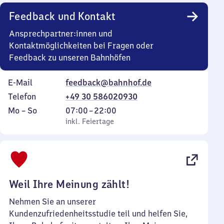
Feedback und Kontakt
Ansprechpartner:innen und
Kontaktmöglichkeiten bei Fragen oder
Feedback zu unseren Bahnhöfen
E-Mail
feedback@bahnhof.de
Telefon
+49 30 586020930
Montag
,
Von
Mo
–
So
07:00
–
22:00
bis
inkl. Feiertage
7
inkl. Feiertage
Sonntag
Uhr
bis
22
Uhr
Weil Ihre Meinung zählt!
Nehmen Sie an unserer
Kundenzufriedenheitsstudie teil und helfen Sie,