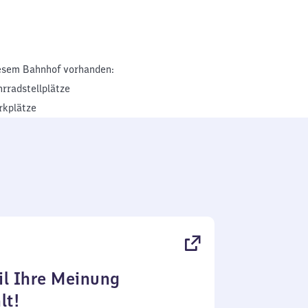
esem Bahnhof vorhanden:
hrradstellplätze
rkplätze
l Ihre Meinung
lt!