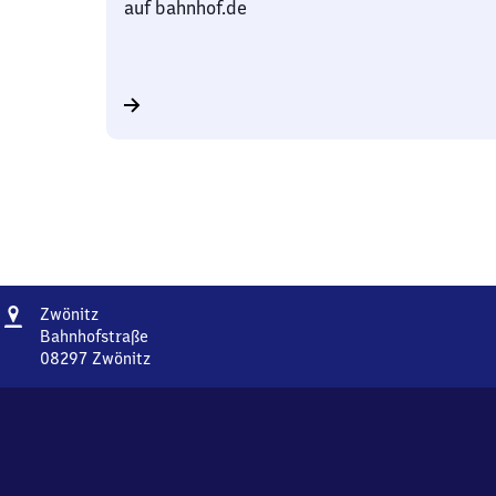
auf bahnhof.de
Adresse
Zwönitz
Zwönitz
Bahnhofstraße
08297
Zwönitz
Zwönitz,
Bahnhofstraße,
0
8
2
9