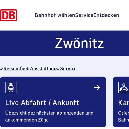
Bahnhof wählen
Service
Entdecken
Zwö
Zwönitz
Reiseinfos
Ausstattung
Service
Reiseinfos
Live Abfahrt / Ankunft
Kar
Übersicht der nächsten abfahrenden und
Orie
ankommenden Züge
Bahn