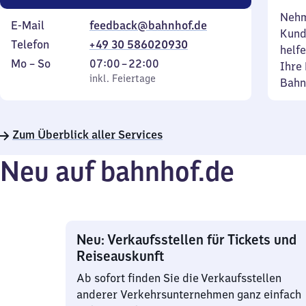
Nehm
E-Mail
feedback@bahnhof.de
Kund
Telefon
+49 30 586020930
helfe
Montag
,
Von
Mo
–
So
07:00
–
22:00
Ihre 
bis
inkl. Feiertage
7
inkl. Feiertage
Bahn
Sonntag
Uhr
bis
22
Zum Überblick aller Services
Uhr
Neu auf bahnhof.de
Neu: Verkaufsstellen für Tickets und
Reiseauskunft
Ab sofort finden Sie die Verkaufsstellen
anderer Verkehrsunternehmen ganz einfach