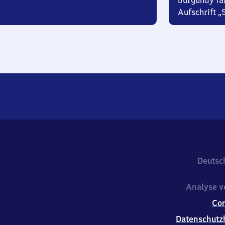
burgundy fa
Aufschrift „
Deutsc
Analyse v
Co
Datenschutz