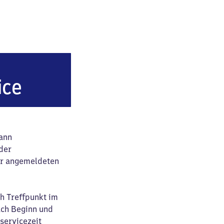
ice
dann
der
her angemeldeten
ch Treffpunkt im
ach Beginn und
servicezeit