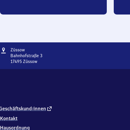
Adresse
Züssow
Züssow
Bahnhofstraße 3
17495
Züssow
Züssow,
Bahnhofstraße
3,
1
7
4
9
5
externer
Geschäftskund:innen
Züssow
Link
Kontakt
Hausordnung