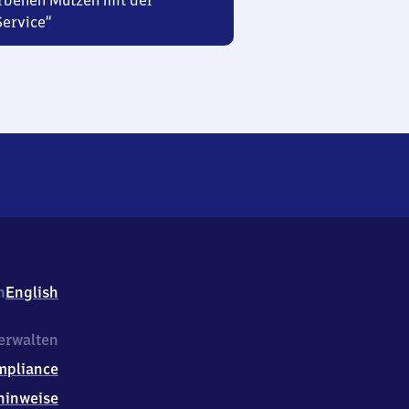
rbenen Mützen mit der
Service“
h
English
erwalten
mpliance
hinweise