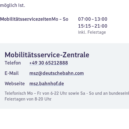
möglich ist.
Montag
,
Von
Von
Mobilitätsservicezeiten
Mo
–
So
07:00
–
13:00
bis
inkl. Feiertage
7
15
15:15
–
21:00
Sonntag
Uhr
Uhr
inkl. Feiertage
bis
15
13
bis
Mobilitätsservice-Zentrale
Uhr
21
Uhr
Telefon
+49 30 65212888
E-Mail
msz@deutschebahn.com
Webseite
msz.bahnhof.de
Telefonisch Mo – Fr von 6-22 Uhr sowie Sa - So und an bundesein
Feiertagen von 8-20 Uhr