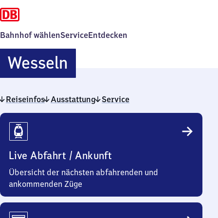
Bahnhof wählen
Service
Entdecken
Wesseln
Wesseln
Reiseinfos
Ausstattung
Service
Reiseinfos
Live Abfahrt / Ankunft
Übersicht der nächsten abfahrenden und
ankommenden Züge