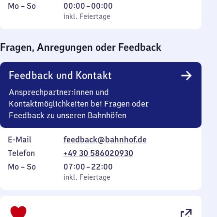
Montag
,
Von
Mo
–
So
00:00
–
00:00
bis
inkl. Feiertage
0
inkl. Feiertage
Sonntag
Uhr
bis
Fragen, Anregungen oder Feedback
0
Uhr
Feedback und Kontakt
Ansprechpartner:innen und
Kontaktmöglichkeiten bei Fragen oder
Feedback zu unseren Bahnhöfen
E-Mail
feedback@bahnhof.de
Telefon
+49 30 586020930
Montag
,
Von
Mo
–
So
07:00
–
22:00
bis
inkl. Feiertage
7
inkl. Feiertage
Sonntag
Uhr
bis
22