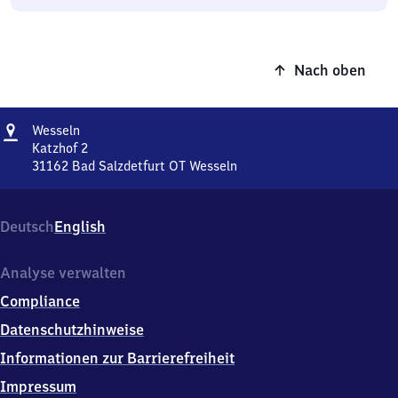
Nach oben
Adresse
Wesseln
Wesseln
Katzhof 2
31162
Bad Salzdetfurt OT Wesseln
Wesseln,
Katzhof
2,
Deutsch
English
3
1
1
Analyse verwalten
6
Compliance
2
Bad
Datenschutzhinweise
Salzdetfurt
Informationen zur Barrierefreiheit
OT
Wesseln
Impressum