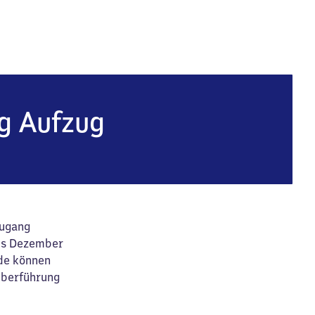
g Aufzug
Zugang
bis Dezember
nde können
überführung