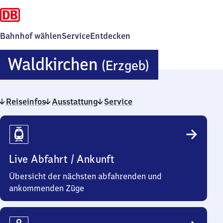
Bahnhof wählen
Service
Entdecken
Waldkirch
Waldkirchen
(Erzgeb)
(Erzgebir
Reiseinfos
Ausstattung
Service
Reiseinfos
Live Abfahrt / Ankunft
Übersicht der nächsten abfahrenden und
ankommenden Züge