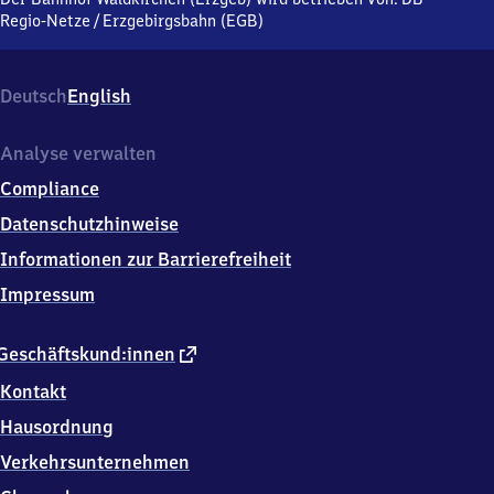
Zschopautalstraße,
Regio-Netze
/
Erzgebirgsbahn (EGB)
0
9
5
Deutsch
English
7
9
Grünhainichen
Analyse verwalten
Compliance
Datenschutzhinweise
Informationen zur Barrierefreiheit
Impressum
externer
Geschäftskund:innen
Link
Kontakt
Hausordnung
Verkehrsunternehmen