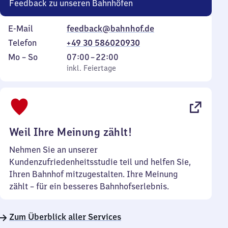
Feedback zu unseren Bahnhöfen
E-Mail
feedback@bahnhof.de
Telefon
+49 30 586020930
Montag
,
Von
Mo
–
So
07:00
–
22:00
bis
inkl. Feiertage
7
inkl. Feiertage
Sonntag
Uhr
bis
22
Uhr
Weil Ihre Meinung zählt!
Nehmen Sie an unserer
Kundenzufriedenheitsstudie teil und helfen Sie,
Ihren Bahnhof mitzugestalten. Ihre Meinung
zählt – für ein besseres Bahnhofserlebnis.
Zum Überblick aller Services