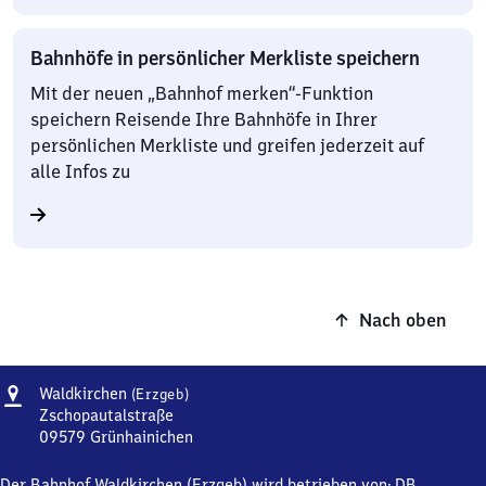
Bahnhöfe in persönlicher Merkliste speichern
Mit der neuen „Bahnhof merken“-Funktion
speichern Reisende Ihre Bahnhöfe in Ihrer
persönlichen Merkliste und greifen jederzeit auf
alle Infos zu
Nach oben
Adresse
Waldkirchen
Waldkirchen
(Erzgeb)
(Erzgebirge)
Zschopautalstraße
09579
Grünhainichen
Waldkirchen
(Erzgebirge),
Der Bahnhof Waldkirchen (Erzgeb) wird betrieben von:
DB