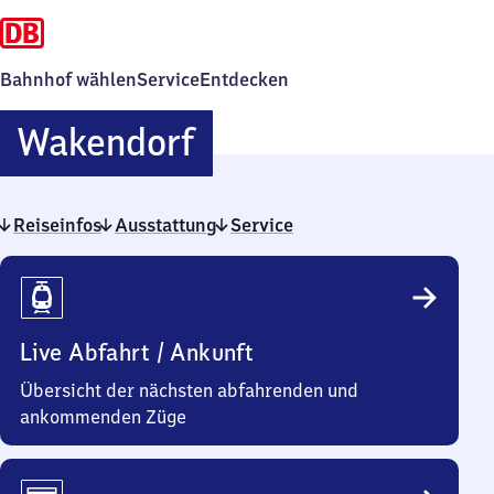
Bahnhof wählen
Service
Entdecken
Wakendorf
Wakendorf
Reiseinfos
Ausstattung
Service
Reiseinfos
Live Abfahrt / Ankunft
Übersicht der nächsten abfahrenden und
ankommenden Züge