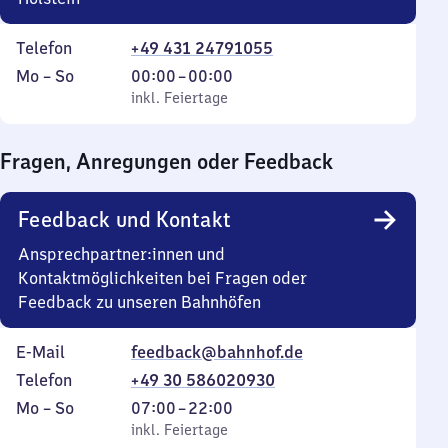
Telefon
+49 431 24791055
Montag
,
Von
Mo
–
So
00:00
–
00:00
bis
inkl. Feiertage
0
inkl. Feiertage
Sonntag
Uhr
bis
Fragen, Anregungen oder Feedback
0
Uhr
Feedback und Kontakt
Ansprechpartner:innen und
Kontaktmöglichkeiten bei Fragen oder
Feedback zu unseren Bahnhöfen
E-Mail
feedback@bahnhof.de
Telefon
+49 30 586020930
Montag
,
Von
Mo
–
So
07:00
–
22:00
bis
inkl. Feiertage
7
inkl. Feiertage