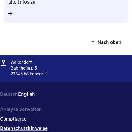
alle Infos zu
Nach oben
Adresse
Wakendorf
Wakendorf
Bahnhofstr. 5
23845
Wakendorf I
Wakendorf,
Bahnhofstr.
5,
Deutsch
English
2
3
8
Analyse verwalten
4
Compliance
5
Wakendorf
Datenschutzhinweise