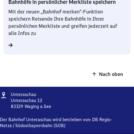
Bahnhöfe in persönlicher Merkliste speichern
Mit der neuen „Bahnhof merken“-Funktion
speichern Reisende Ihre Bahnhöfe in Ihrer
persönlichen Merkliste und greifen jederzeit auf
alle Infos zu
Nach oben
Adresse
Unteraschau
Unteraschau
Unteraschau 12
83329
Waging a.See
Unteraschau,
Unteraschau
Der Bahnhof Unteraschau wird betrieben von:
DB Regio-
12,
Netze
/
Südostbayernbahn (SOB)
8