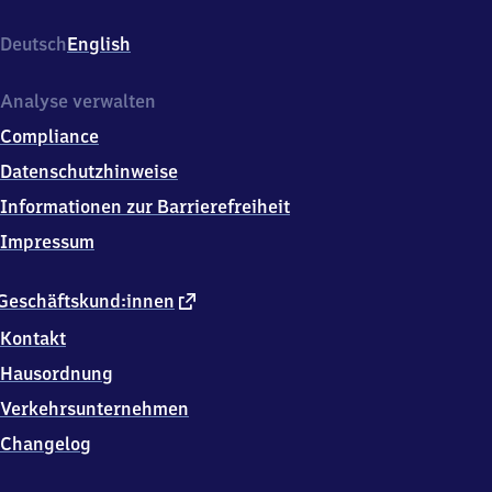
3
3
Deutsch
English
2
9
Waging
Analyse verwalten
a.See
Compliance
Datenschutzhinweise
Informationen zur Barrierefreiheit
Impressum
externer
Geschäftskund:innen
Link
Kontakt
Hausordnung
Verkehrsunternehmen
Changelog