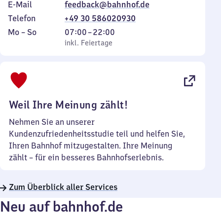
E-Mail
feedback@bahnhof.de
Telefon
+49 30 586020930
Montag
,
Von
Mo
–
So
07:00
–
22:00
bis
inkl. Feiertage
7
inkl. Feiertage
Sonntag
Uhr
bis
22
Uhr
Weil Ihre Meinung zählt!
Nehmen Sie an unserer
Kundenzufriedenheitsstudie teil und helfen Sie,
Ihren Bahnhof mitzugestalten. Ihre Meinung
zählt – für ein besseres Bahnhofserlebnis.
Zum Überblick aller Services
Neu auf bahnhof.de