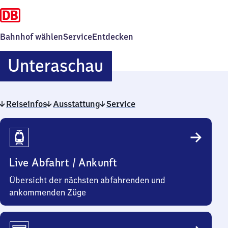
Bahnhof wählen
Service
Entdecken
Unteraschau
Unteraschau
Reiseinfos
Ausstattung
Service
Reiseinfos
Live Abfahrt / Ankunft
Übersicht der nächsten abfahrenden und
ankommenden Züge