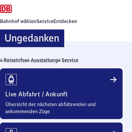
Bahnhof wählen
Service
Entdecken
Ungedanken
Ungedanken
Reiseinfos
Ausstattung
Service
Reiseinfos
Live Abfahrt / Ankunft
Übersicht der nächsten abfahrenden und
ankommenden Züge