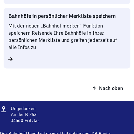
Bahnhöfe in persönlicher Merkliste speichern
Mit der neuen „Bahnhof merken“-Funktion
speichern Reisende Ihre Bahnhöfe in Ihrer
persönlichen Merkliste und greifen jederzeit auf
alle Infos zu
Nach oben
Adresse
Ungedanken
Ungedanken
An der B 253
34560
Fritzlar
Ungedanken,
An
Der Bahnhof Ungedanken wird betrieben von:
DB Regio-