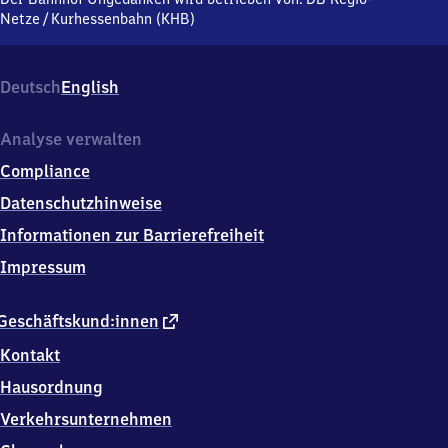
der
Netze
/
Kurhessenbahn (KHB)
B
253,
3
Deutsch
English
4
5
6
Analyse verwalten
0
Compliance
Fritzlar
Datenschutzhinweise
Informationen zur Barrierefreiheit
Impressum
externer
Geschäftskund:innen
Link
Kontakt
Hausordnung
Verkehrsunternehmen