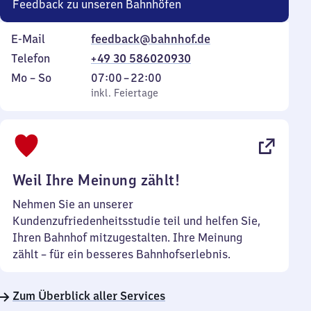
Feedback zu unseren Bahnhöfen
E-Mail
feedback@bahnhof.de
Telefon
+49 30 586020930
Montag
,
Von
Mo
–
So
07:00
–
22:00
bis
inkl. Feiertage
7
inkl. Feiertage
Sonntag
Uhr
bis
22
Uhr
Weil Ihre Meinung zählt!
Nehmen Sie an unserer
Kundenzufriedenheitsstudie teil und helfen Sie,
Ihren Bahnhof mitzugestalten. Ihre Meinung
zählt – für ein besseres Bahnhofserlebnis.
Zum Überblick aller Services