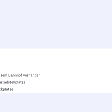
esem Bahnhof vorhanden:
hrradstellplätze
rkplätze