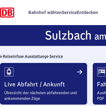
Bahnhof wählen
Service
Entdecken
Sulzbach
am
Reiseinfos
Ausstattung
Service
Reiseinfos
Live Abfahrt / Ankunft
Fa
Übersicht der nächsten abfahrenden und
Aush
ankommenden Züge
PDF