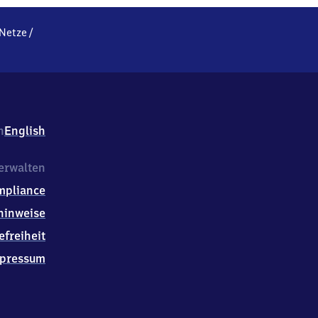
-Netze
/
h
English
erwalten
mpliance
hinweise
efreiheit
pressum