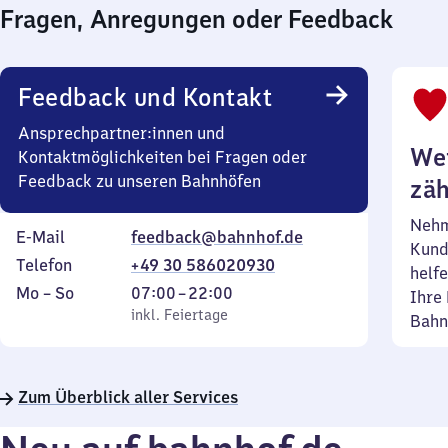
Fragen, Anregungen oder Feedback
Feedback und Kontakt
Ansprechpartner:innen und
Wei
Kontaktmöglichkeiten bei Fragen oder
Feedback zu unseren Bahnhöfen
zäh
Nehm
E-Mail
feedback@bahnhof.de
Kund
Telefon
+49 30 586020930
helfe
Montag
,
Von
Mo
–
So
07:00
–
22:00
Ihre 
bis
inkl. Feiertage
7
inkl. Feiertage
Bahn
Sonntag
Uhr
bis
22
Zum Überblick aller Services
Uhr