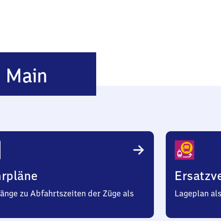
Sulzbach
 Main
am Main
hrpläne
Ersatzv
änge zu Abfahrtszeiten der Züge als
Lageplan al