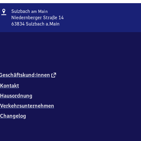
Adresse
Sulzbach
Sulzbach
am Main
am Main
Niedernberger Straße 14
63834
Sulzbach a.Main
Sulzbach
am Main,
Niedernberger
Straße
14,
6
3
8
externer
Geschäftskund:innen
3
Link
Kontakt
4
Sulzbach
Hausordnung
a.Main
Verkehrsunternehmen
Changelog