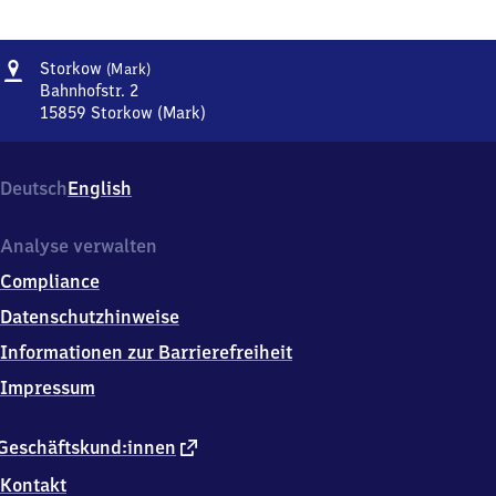
Adresse
Storkow
Storkow
(Mark)
(Mark)
Bahnhofstr. 2
15859
Storkow (Mark)
Storkow
(Mark),
Bahnhofstr.
Deutsch
English
2,
1
5
Analyse verwalten
8
Compliance
5
9
Datenschutzhinweise
Storkow
Informationen zur Barrierefreiheit
(Mark)
Impressum
externer
Geschäftskund:innen
Link
Kontakt