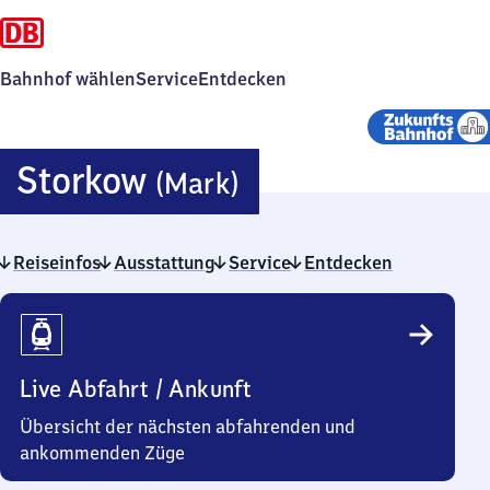
Bahnhof wählen
Service
Entdecken
Storkow
Storkow
(Mark)
(Mark)
Reiseinfos
Ausstattung
Service
Entdecken
Reiseinfos
Live Abfahrt / Ankunft
Übersicht der nächsten abfahrenden und
ankommenden Züge