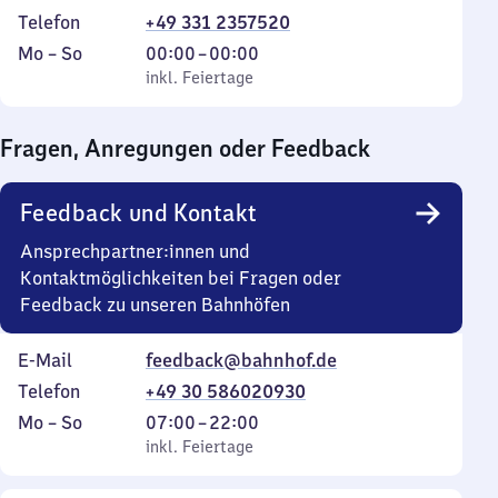
Telefon
+49 331 2357520
Montag
,
Von
Mo
–
So
00:00
–
00:00
bis
inkl. Feiertage
0
inkl. Feiertage
Sonntag
Uhr
bis
Fragen, Anregungen oder Feedback
0
Uhr
Feedback und Kontakt
Ansprechpartner:innen und
Kontaktmöglichkeiten bei Fragen oder
Feedback zu unseren Bahnhöfen
E-Mail
feedback@bahnhof.de
Telefon
+49 30 586020930
Montag
,
Von
Mo
–
So
07:00
–
22:00
bis
inkl. Feiertage
7
inkl. Feiertage
Sonntag
Uhr