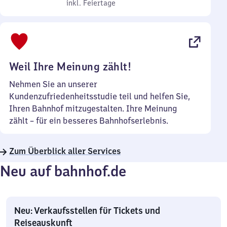
bis
inkl. Feiertage
7
inkl. Feiertage
Sonntag
Uhr
bis
22
Uhr
Weil Ihre Meinung zählt!
Nehmen Sie an unserer
Kundenzufriedenheitsstudie teil und helfen Sie,
Ihren Bahnhof mitzugestalten. Ihre Meinung
zählt – für ein besseres Bahnhofserlebnis.
Zum Überblick aller Services
Neu auf bahnhof.de
Neu: Verkaufsstellen für Tickets und
Reiseauskunft