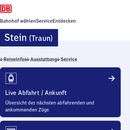
Bahnhof wählen
Service
Entdecken
Stein
Stein
(Traun)
(Traun)
Reiseinfos
Ausstattung
Service
Reiseinfos
Live Abfahrt / Ankunft
Übersicht der nächsten abfahrenden und
ankommenden Züge