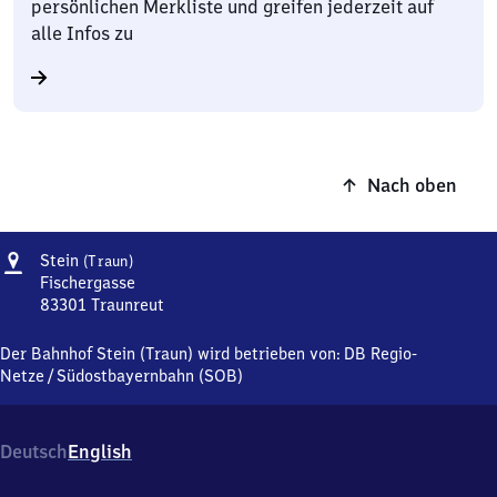
persönlichen Merkliste und greifen jederzeit auf
alle Infos zu
Nach oben
Adresse
Stein
Stein
(Traun)
(Traun)
Fischergasse
83301
Traunreut
Stein
(Traun),
Der Bahnhof Stein (Traun) wird betrieben von:
DB Regio-
Fischergasse,
Netze
/
Südostbayernbahn (SOB)
8
3
3
Deutsch
English
0
1