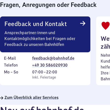
Fragen, Anregungen oder Feedback
Feedback und Kontakt
Ansprechpartner:innen und
Wei
Kontaktmöglichkeiten bei Fragen oder
Feedback zu unseren Bahnhöfen
zäh
Nehm
E-Mail
feedback@bahnhof.de
Kund
Telefon
+49 30 586020930
helfe
Montag
,
Von
Mo
–
So
07:00
–
22:00
Ihre 
bis
inkl. Feiertage
7
inkl. Feiertage
Bahn
Sonntag
Uhr
bis
22
Zum Überblick aller Services
Uhr