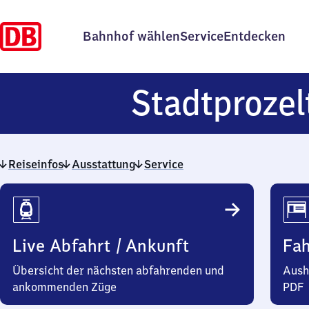
Bahnhof wählen
Service
Entdecken
Stadtprozel
Reiseinfos
Ausstattung
Service
Reiseinfos
Live Abfahrt / Ankunft
Fa
Übersicht der nächsten abfahrenden und
Aush
ankommenden Züge
PDF