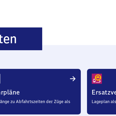
Stadtprozelten
ten
hrpläne
Ersatzv
änge zu Abfahrtszeiten der Züge als
Lageplan al