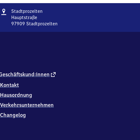
Adresse
Stadtprozelten
Stadtprozelten
Hauptstraße
97909
Stadtprozelten
Stadtprozelten,
Hauptstraße,
9
7
9
0
9
Stadtprozelten
externer
Geschäftskund:innen
Link
Kontakt
Hausordnung
Verkehrsunternehmen
Changelog