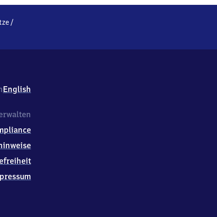
tze
/
h
English
erwalten
mpliance
hinweise
efreiheit
pressum