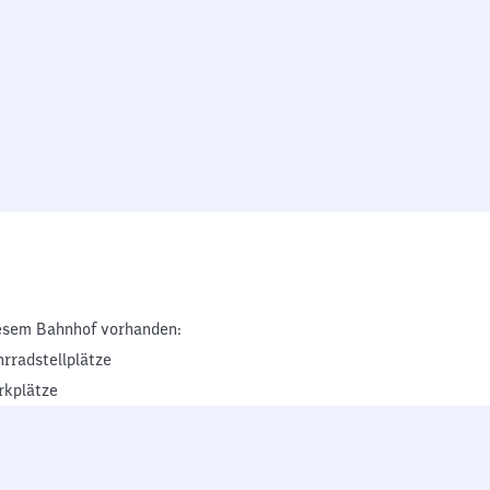
esem Bahnhof vorhanden:
hrradstellplätze
rkplätze