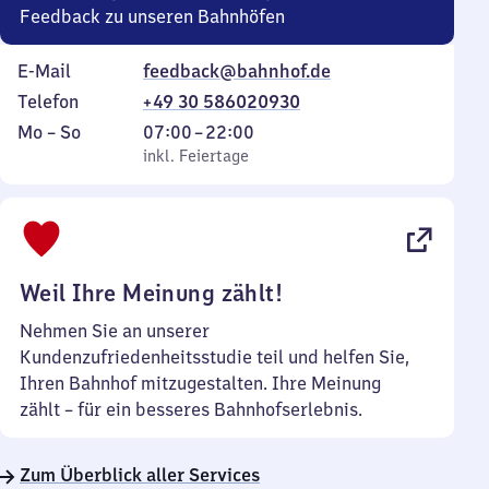
Feedback zu unseren Bahnhöfen
E-Mail
feedback@bahnhof.de
Telefon
+49 30 586020930
Montag
,
Von
Mo
–
So
07:00
–
22:00
bis
inkl. Feiertage
7
inkl. Feiertage
Sonntag
Uhr
bis
22
Uhr
Weil Ihre Meinung zählt!
Nehmen Sie an unserer
Kundenzufriedenheitsstudie teil und helfen Sie,
Ihren Bahnhof mitzugestalten. Ihre Meinung
zählt – für ein besseres Bahnhofserlebnis.
Zum Überblick aller Services