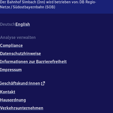
(Inn),
Der Bahnhof Simbach (Inn) wird betrieben von:
DB Regio-
Bahnhofplatz
Netze
/
Südostbayernbahn (SOB)
1,
8
4
Deutsch
English
3
5
9
Analyse verwalten
Simbach
Compliance
a.Inn
Datenschutzhinweise
Informationen zur Barrierefreiheit
Impressum
externer
Geschäftskund:innen
Link
Kontakt
Hausordnung
Verkehrsunternehmen