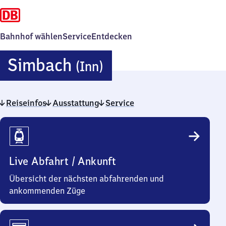
Bahnhof wählen
Service
Entdecken
Simbach
Simbach
(Inn)
(Inn)
Reiseinfos
Ausstattung
Service
Reiseinfos
Live Abfahrt / Ankunft
Übersicht der nächsten abfahrenden und
ankommenden Züge