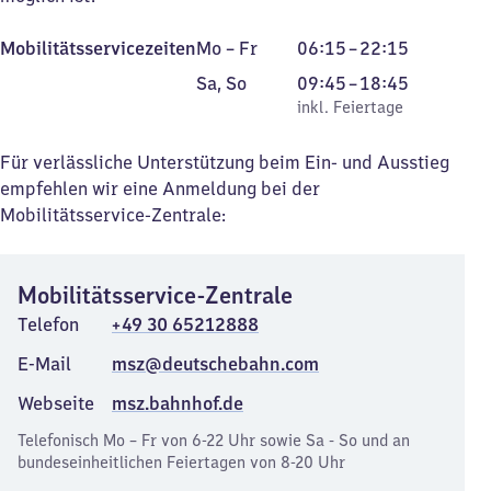
Montag
Von
Mobilitätsservicezeiten
Mo
–
Fr
06:15
–
22:15
bis
6
Samstag
,
Von
Sa
,
So
09:45
–
18:45
Freitag
Uhr
und
inkl. Feiertage
9
inkl. Feiertage
15
Sonntag
Uhr
bis
45
Für verlässliche Unterstützung beim Ein- und Ausstieg
22
bis
empfehlen wir eine Anmeldung bei der
Uhr
18
Mobilitätsservice-Zentrale:
15
Uhr
45
Mobilitätsservice-Zentrale
Telefon
+49 30 65212888
E-Mail
msz@deutschebahn.com
Webseite
msz.bahnhof.de
Telefonisch Mo – Fr von 6-22 Uhr sowie Sa - So und an
bundeseinheitlichen Feiertagen von 8-20 Uhr