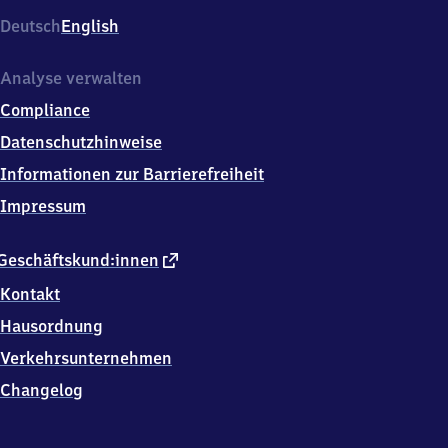
Am
Deutsch
English
Bahnhof
16-
20,
Analyse verwalten
5
Compliance
7
0
Datenschutzhinweise
7
Informationen zur Barrierefreiheit
2
Siegen
Impressum
externer
Geschäftskund:innen
Link
Kontakt
Hausordnung
Verkehrsunternehmen
Changelog