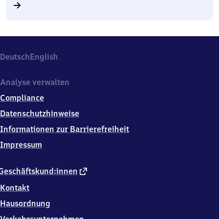
Deutsch
English
Analyse verwalten
Compliance
Datenschutzhinweise
Informationen zur Barrierefreiheit
Impressum
externer
Geschäftskund:innen
Link
Kontakt
Hausordnung