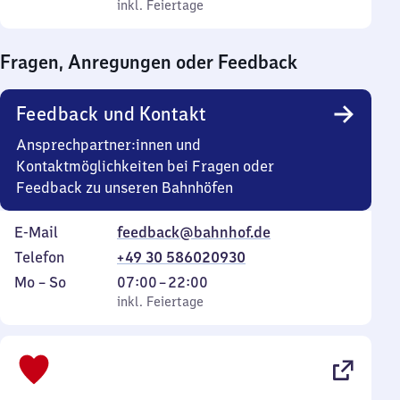
bis
inkl. Feiertage
0
inkl. Feiertage
Sonntag
Uhr
bis
Fragen, Anregungen oder Feedback
0
Uhr
Feedback und Kontakt
Ansprechpartner:innen und
Kontaktmöglichkeiten bei Fragen oder
Feedback zu unseren Bahnhöfen
E-Mail
feedback@bahnhof.de
Telefon
+49 30 586020930
Montag
,
Von
Mo
–
So
07:00
–
22:00
bis
inkl. Feiertage
7
inkl. Feiertage
Sonntag
Uhr
bis
22
Uhr