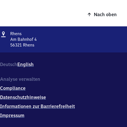
Nach oben
Adresse
Rhens
Rhens
Am Bahnhof 4
56321
Rhens
Rhens,
Am
Bahnhof
Deutsch
English
4,
5
6
Analyse verwalten
3
Compliance
2
1
Datenschutzhinweise
Rhens
Informationen zur Barrierefreiheit
Impressum