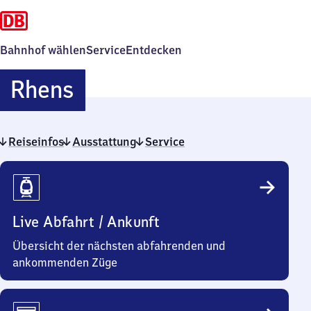
Bahnhof wählen
Service
Entdecken
Rhens
Rhens
Reiseinfos
Ausstattung
Service
Reiseinfos
Live Abfahrt / Ankunft
Übersicht der nächsten abfahrenden und
ankommenden Züge