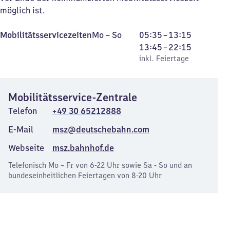
möglich ist.
Montag
,
Von
Von
Mobilitätsservicezeiten
Mo
–
So
05:35
–
13:15
bis
inkl. Feiertage
5
13
13:45
–
22:15
Sonntag
Uhr
Uhr
inkl. Feiertage
35
45
bis
bis
Mobilitätsservice-Zentrale
13
22
Uhr
Uhr
Telefon
+49 30 65212888
15
15
E-Mail
msz@deutschebahn.com
Webseite
msz.bahnhof.de
Telefonisch Mo – Fr von 6-22 Uhr sowie Sa - So und an
bundeseinheitlichen Feiertagen von 8-20 Uhr