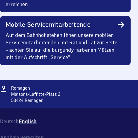
erreichen
Mobile Servicemitarbeitende
Auf dem Bahnhof stehen Ihnen unsere mobilen
Servicemitarbeitenden mit Rat und Tat zur Seite
– achten Sie auf die burgundy farbenen Mützen
mit der Aufschrift „Service“
Adresse
Remagen
Remagen
Maisons-Laffitte-Platz 2
53424
Remagen
Remagen,
Maisons-
Laffitte-
Deutsch
English
Platz
2,
5
Analyse verwalten