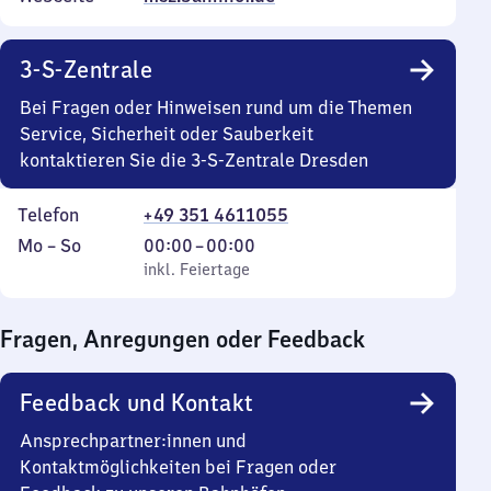
3-S-Zentrale
Bei Fragen oder Hinweisen rund um die Themen
Service, Sicherheit oder Sauberkeit
kontaktieren Sie die 3-S-Zentrale Dresden
Telefon
+49 351 4611055
Montag
,
Von
Mo
–
So
00:00
–
00:00
bis
inkl. Feiertage
0
inkl. Feiertage
Sonntag
Uhr
bis
Fragen, Anregungen oder Feedback
0
Uhr
Feedback und Kontakt
Ansprechpartner:innen und
Kontaktmöglichkeiten bei Fragen oder