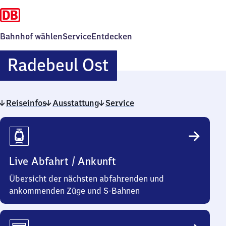
Bahnhof wählen
Service
Entdecken
Radebeul
Radebeul Ost
Ost
Reiseinfos
Ausstattung
Service
Reiseinfos
Live Abfahrt / Ankunft
Übersicht der nächsten abfahrenden und
ankommenden Züge und S-Bahnen