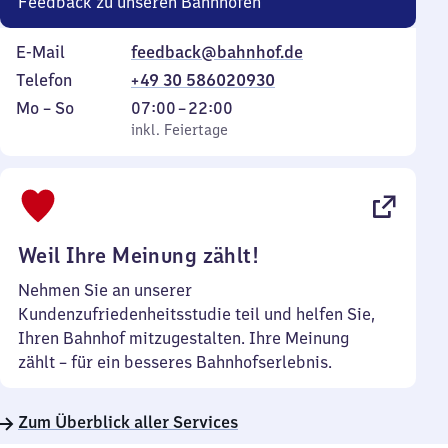
Feedback zu unseren Bahnhöfen
E-Mail
feedback@bahnhof.de
Telefon
+49 30 586020930
Montag
,
Von
Mo
–
So
07:00
–
22:00
bis
inkl. Feiertage
7
inkl. Feiertage
Sonntag
Uhr
bis
22
Uhr
Weil Ihre Meinung zählt!
Nehmen Sie an unserer
Kundenzufriedenheitsstudie teil und helfen Sie,
Ihren Bahnhof mitzugestalten. Ihre Meinung
zählt – für ein besseres Bahnhofserlebnis.
Zum Überblick aller Services