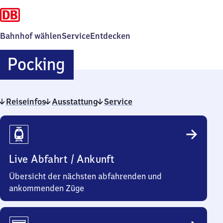
Bahnhof wählen
Service
Entdecken
Pocking
Pocking
Reiseinfos
Ausstattung
Service
Reiseinfos
Live Abfahrt / Ankunft
Übersicht der nächsten abfahrenden und
ankommenden Züge