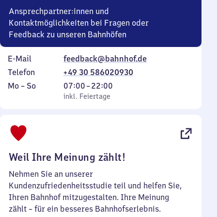
Ansprechpartner:innen und
Kontaktmöglichkeiten bei Fragen oder
Feedback zu unseren Bahnhöfen
E-Mail
feedback@bahnhof.de
Telefon
+49 30 586020930
Montag
,
Von
Mo
–
So
07:00
–
22:00
bis
inkl. Feiertage
7
inkl. Feiertage
Sonntag
Uhr
bis
22
Uhr
Weil Ihre Meinung zählt!
Nehmen Sie an unserer
Kundenzufriedenheitsstudie teil und helfen Sie,
Ihren Bahnhof mitzugestalten. Ihre Meinung
zählt – für ein besseres Bahnhofserlebnis.