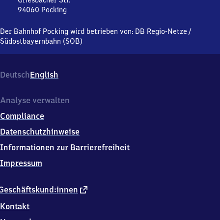
Griesbacher Str.
94060
Pocking
Pocking,
Griesbacher
Der Bahnhof Pocking wird betrieben von:
DB Regio-Netze
/
Str.,
Südostbayernbahn (SOB)
9
4
0
Deutsch
English
6
0
Pocking
Analyse verwalten
Compliance
Datenschutzhinweise
Informationen zur Barrierefreiheit
Impressum
externer
Geschäftskund:innen
Link
Kontakt