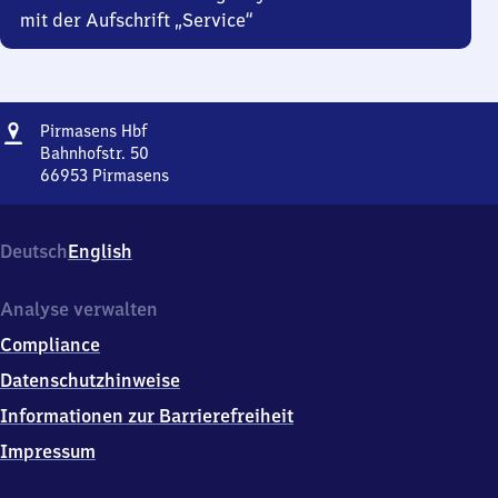
mit der Aufschrift „Service“
Adresse
Pirmasens
Pirmasens Hbf
Hauptbahnhof
Bahnhofstr. 50
66953
Pirmasens
Pirmasens
Hauptbahnhof,
Bahnhofstr.
Deutsch
English
50,
6
6
Analyse verwalten
9
Compliance
5
3
Datenschutzhinweise
Pirmasens
Informationen zur Barrierefreiheit
Impressum