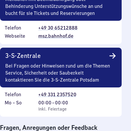
Behinderung Unterstützungswünsche an und
bucht für sie Tickets und Reservierungen
Telefon
+49 30 65212888
Webseite
msz.bahnhof.de
3-S-Zentrale
Bei Fragen oder Hinweisen rund um die Themen
Service, Sicherheit oder Sauberkeit
kontaktieren Sie die 3-S-Zentrale Potsdam
Telefon
+49 331 2357520
Montag
,
Von
Mo
–
So
00:00
–
00:00
bis
inkl. Feiertage
0
inkl. Feiertage
Sonntag
Uhr
bis
Fragen, Anregungen oder Feedback
0