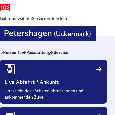
Bahnhof wählen
Service
Entdecken
Peter
Petershagen
(Uckermark)
(Ucke
Reiseinfos
Ausstattung
Service
Reiseinfos
Live Abfahrt / Ankunft
Übersicht der nächsten abfahrenden und
ankommenden Züge