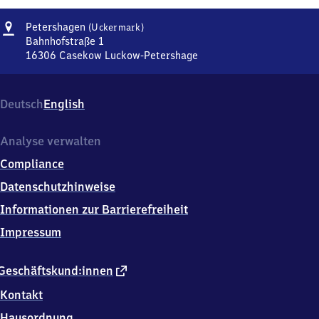
Adresse
Petershagen
Petershagen
(Uckermark)
(Uckermark)
Bahnhofstraße 1
16306
Casekow Luckow-Petershage
Petershagen
(Uckermark),
Bahnhofstraße
Deutsch
English
1,
1
6
Analyse verwalten
3
Compliance
0
6
Datenschutzhinweise
Casekow
Informationen zur Barrierefreiheit
Luckow-
Petershage
Impressum
externer
Geschäftskund:innen
Link
Kontakt
Hausordnung