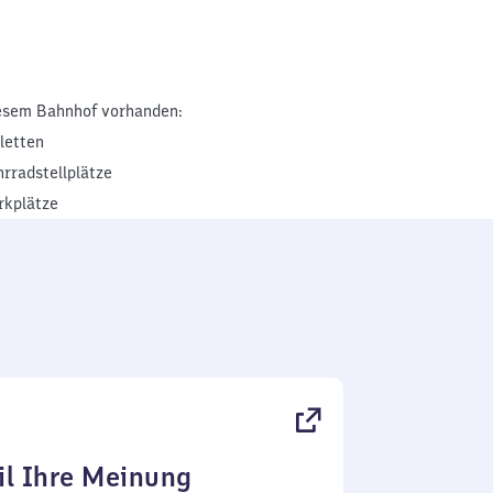
esem Bahnhof vorhanden:
iletten
hrradstellplätze
rkplätze
l Ihre Meinung