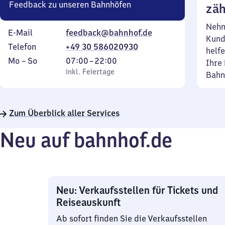
Feedback zu unseren Bahnhöfen
zäh
Nehm
E-Mail
feedback@bahnhof.de
Kund
Telefon
+49 30 586020930
helfe
Montag
,
Von
Mo
–
So
07:00
–
22:00
Ihre 
bis
inkl. Feiertage
7
inkl. Feiertage
Bahn
Sonntag
Uhr
bis
22
Zum Überblick aller Services
Uhr
Neu auf bahnhof.de
Neu: Verkaufsstellen für Tickets und
Reiseauskunft
Ab sofort finden Sie die Verkaufsstellen