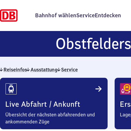
Bahnhof wählen
Service
Entdecken
Obstfelder
Reiseinfos
Ausstattung
Service
Reiseinfos
Live Abfahrt / Ankunft
Ers
Übersicht der nächsten abfahrenden und
Lage
ankommenden Züge