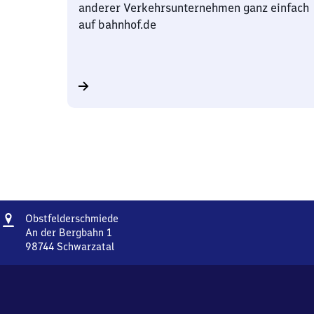
anderer Verkehrsunternehmen ganz einfach
auf bahnhof.de
Adresse
Obstfelderschmiede
Obstfelderschmiede
An der Bergbahn 1
98744
Schwarzatal
Obstfelderschmiede,
An
der
Bergbahn