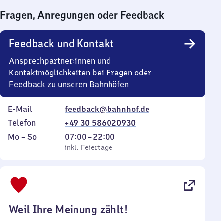
Fragen, Anregungen oder Feedback
Feedback und Kontakt
Ansprechpartner:innen und
Kontaktmöglichkeiten bei Fragen oder
Feedback zu unseren Bahnhöfen
E-Mail
feedback@bahnhof.de
Telefon
+49 30 586020930
Montag
,
Von
Mo
–
So
07:00
–
22:00
bis
inkl. Feiertage
7
inkl. Feiertage
Sonntag
Uhr
bis
22
Uhr
Weil Ihre Meinung zählt!