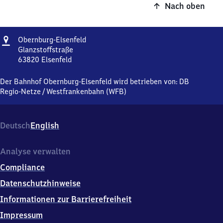
Nach oben
Adresse
Obernburg-
Obernburg-Elsenfeld
Elsenfeld
Glanzstoffstraße
63820
Elsenfeld
Obernburg-
Elsenfeld,
Der Bahnhof Obernburg-Elsenfeld wird betrieben von:
DB
Glanzstoffstraße,
Regio-Netze
/
Westfrankenbahn (WFB)
6
3
8
Deutsch
English
2
0
Elsenfeld
Analyse verwalten
Compliance
Datenschutzhinweise
Informationen zur Barrierefreiheit
Impressum