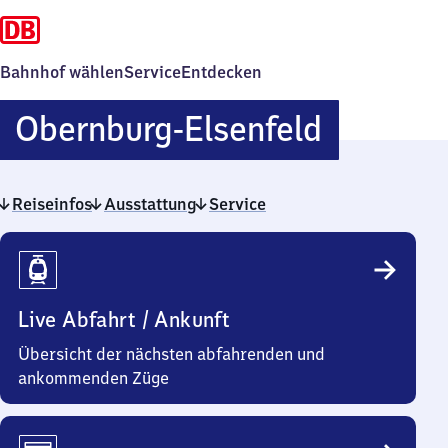
Bahnhof wählen
Service
Entdecken
Obernbu
Obernburg-Elsenfeld
Elsenfel
Reiseinfos
Ausstattung
Service
Reiseinfos
Live Abfahrt / Ankunft
Übersicht der nächsten abfahrenden und
ankommenden Züge