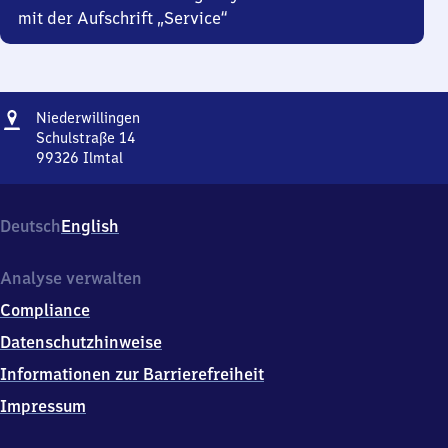
mit der Aufschrift „Service“
Adresse
Niederwillingen
Niederwillingen
Schulstraße 14
99326
Ilmtal
Niederwillingen,
Schulstraße
14,
Deutsch
English
9
9
3
Analyse verwalten
2
Compliance
6
Ilmtal
Datenschutzhinweise
Informationen zur Barrierefreiheit
Impressum