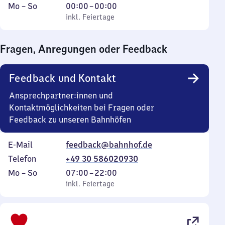
Montag
,
Von
Mo
–
So
00:00
–
00:00
bis
inkl. Feiertage
0
inkl. Feiertage
Sonntag
Uhr
bis
Fragen, Anregungen oder Feedback
0
Uhr
Feedback und Kontakt
Ansprechpartner:innen und
Kontaktmöglichkeiten bei Fragen oder
Feedback zu unseren Bahnhöfen
E-Mail
feedback@bahnhof.de
Telefon
+49 30 586020930
Montag
,
Von
Mo
–
So
07:00
–
22:00
bis
inkl. Feiertage
7
inkl. Feiertage
Sonntag
Uhr
bis
22