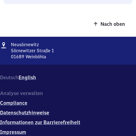
Nach oben
Adresse
Neusörnewitz
Neusörnewitz
Sörnewitzer Straße 1
01689
Weinböhla
Neusörnewitz,
Sörnewitzer
Straße
Deutsch
English
1,
0
1
Analyse verwalten
6
Compliance
8
9
Datenschutzhinweise
Weinböhla
Informationen zur Barrierefreiheit
Impressum