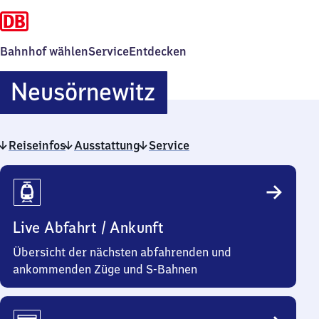
Bahnhof wählen
Service
Entdecken
Neusörnewitz
Neusörnewitz
Reiseinfos
Ausstattung
Service
Reiseinfos
Live Abfahrt / Ankunft
Übersicht der nächsten abfahrenden und
ankommenden Züge und S-Bahnen