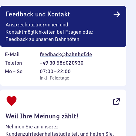
Uhr
Feedback und Kontakt
Ansprechpartner:innen und
Kontaktmöglichkeiten bei Fragen oder
Feedback zu unseren Bahnhöfen
E-Mail
feedback@bahnhof.de
Telefon
+49 30 586020930
Montag
,
Von
Mo
–
So
07:00
–
22:00
bis
inkl. Feiertage
7
inkl. Feiertage
Sonntag
Uhr
bis
22
Uhr
Weil Ihre Meinung zählt!
Nehmen Sie an unserer
Kundenzufriedenheitsstudie teil und helfen Sie,