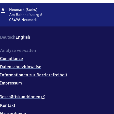
Adresse
Neumark
Neumark
(Sachs)
(Sachsen)
Am Bahnhofsberg 6
08496
Neumark
Neumark
(Sachsen),
Am
Deutsch
English
Bahnhofsberg
6,
0
Analyse verwalten
8
Compliance
4
9
Datenschutzhinweise
6
Informationen zur Barrierefreiheit
Neumark
Impressum
externer
Geschäftskund:innen
Link
Kontakt
Hausordnung