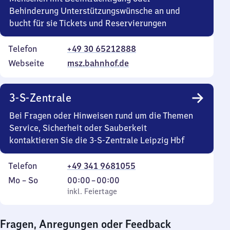
Behinderung Unterstützungswünsche an und
bucht für sie Tickets und Reservierungen
Telefon
+49 30 65212888
Webseite
msz.bahnhof.de
3-S-Zentrale
Bei Fragen oder Hinweisen rund um die Themen
Service, Sicherheit oder Sauberkeit
kontaktieren Sie die 3-S-Zentrale Leipzig Hbf
Telefon
+49 341 9681055
Montag
,
Von
Mo
–
So
00:00
–
00:00
bis
inkl. Feiertage
0
inkl. Feiertage
Sonntag
Uhr
bis
Fragen, Anregungen oder Feedback
0