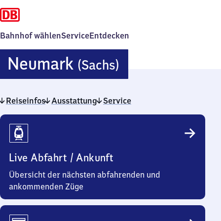
Bahnhof wählen
Service
Entdecken
Neumark
Neumark
(Sachs)
(Sachsen)
Reiseinfos
Ausstattung
Service
Reiseinfos
Live Abfahrt / Ankunft
Übersicht der nächsten abfahrenden und
ankommenden Züge