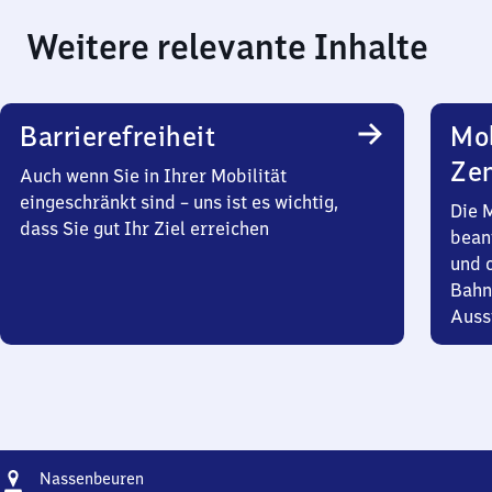
Weitere relevante Inhalte
Barrierefreiheit
Mob
Zen
Auch wenn Sie in Ihrer Mobilität
eingeschränkt sind – uns ist es wichtig,
Die 
dass Sie gut Ihr Ziel erreichen
bean
und 
Bahn
Auss
Adresse
Nassenbeuren
Nassenbeuren