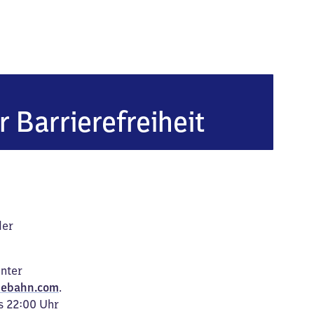
hen-Untermenzing
r Barrierefreiheit
der
unter
ebahn.com
.
s 22:00 Uhr