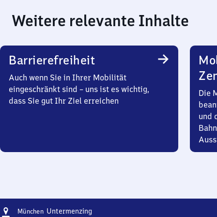
Weitere relevante Inhalte
Barrierefreiheit
Mob
Zen
Auch wenn Sie in Ihrer Mobilität
eingeschränkt sind – uns ist es wichtig,
Die 
dass Sie gut Ihr Ziel erreichen
bean
und 
Bahn
Auss
Adresse
München-
Untermenzing
München