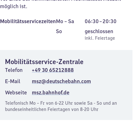
möglich ist.
Montag
Von
Mobilitätsservicezeiten
Mo
–
Sa
06:30
–
20:30
bis
6
Sonntag
,
So
geschlossen
Samstag
Uhr
inkl. Feiertage
inkl. Feiertage
30
bis
20
Mobilitätsservice-Zentrale
Uhr
Telefon
+49 30 65212888
30
E-Mail
msz@deutschebahn.com
Webseite
msz.bahnhof.de
Telefonisch Mo – Fr von 6-22 Uhr sowie Sa - So und an
bundeseinheitlichen Feiertagen von 8-20 Uhr