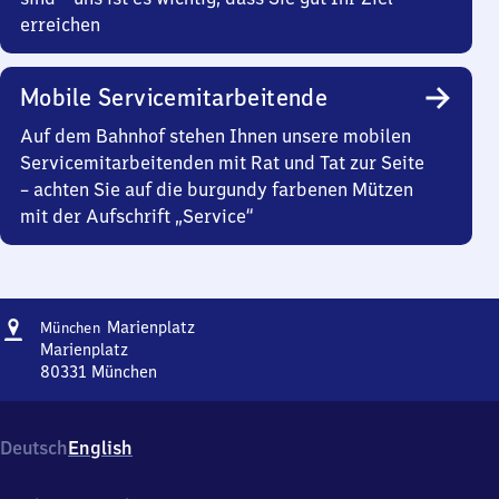
erreichen
Mobile Servicemitarbeitende
Auf dem Bahnhof stehen Ihnen unsere mobilen
Servicemitarbeitenden mit Rat und Tat zur Seite
– achten Sie auf die burgundy farbenen Mützen
mit der Aufschrift „Service“
Adresse
München
Marienplatz
München
Marienplatz
Marienplatz
80331
München
München
Marienplatz,
Marienplatz,
Deutsch
English
8
0