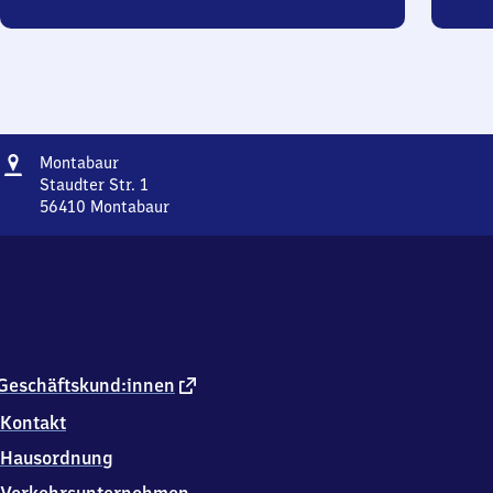
Adresse
Montabaur
Montabaur
Staudter Str. 1
56410
Montabaur
Montabaur,
Staudter
Str.
1,
5
6
4
1
externer
Geschäftskund:innen
0
Link
Kontakt
Montabaur
Hausordnung