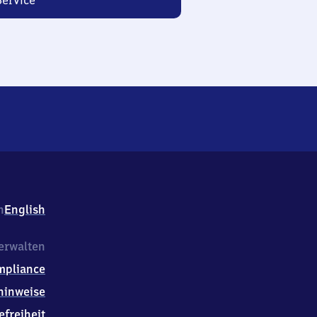
Service“
h
English
erwalten
mpliance
hinweise
efreiheit