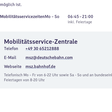
möglich ist.
Montag
,
Von
Mobilitätsservicezeiten
Mo
–
So
06:45
–
21:00
bis
inkl. Feiertage
6
inkl. Feiertage
Sonntag
Uhr
45
Mobilitätsservice-Zentrale
bis
21
Telefon
+49 30 65212888
Uhr
E-Mail
msz@deutschebahn.com
Webseite
msz.bahnhof.de
Telefonisch Mo – Fr von 6-22 Uhr sowie Sa - So und an bundesein
Feiertagen von 8-20 Uhr