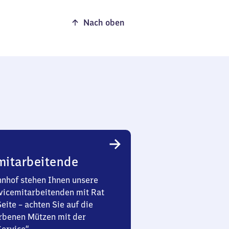
Nach oben
mitarbeitende
nhof stehen Ihnen unsere
vicemitarbeitenden mit Rat
Seite – achten Sie auf die
rbenen Mützen mit der