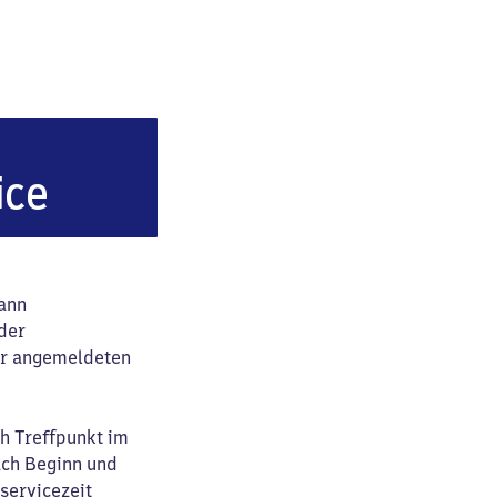
ice
dann
der
her angemeldeten
ch Treffpunkt im
ach Beginn und
servicezeit