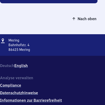
Nach oben
Adresse
Mering
Mering
Bahnhofstr. 4
86415
Mering
Mering,
Bahnhofstr.
4,
Deutsch
English
8
6
4
Analyse verwalten
1
Compliance
5
Mering
Datenschutzhinweise
Informationen zur Barrierefreiheit