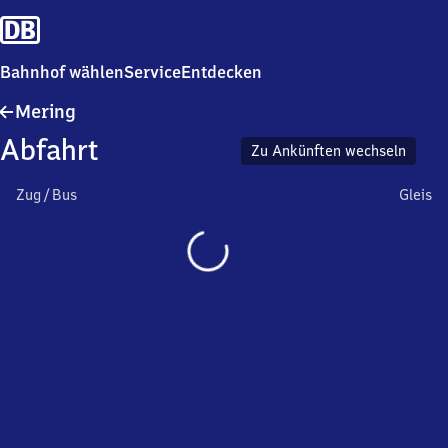
Bahnhof wählen
Service
Entdecken
Mering
Mering
Abfahrt
Zu Ankünften wechseln
Zug / Bus
Gleis
Wird
geladen…