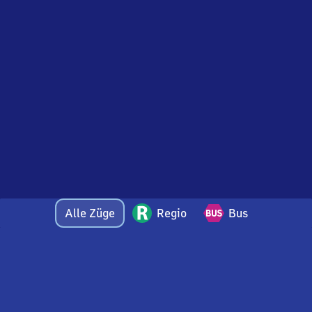
Alle Züge
Regio
Bus
Bei Fragen oder Feedback zu dieser Abfahrtstafel
wenden Sie sich gerne per E-Mail an