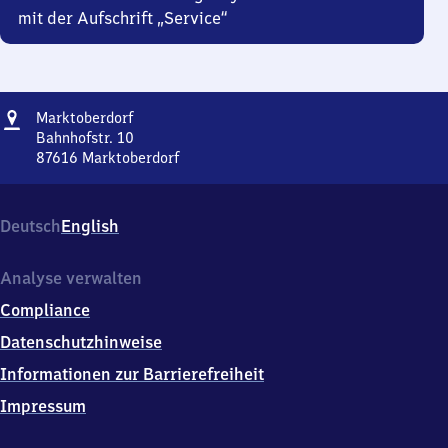
mit der Aufschrift „Service“
Adresse
Marktoberdorf
Marktoberdorf
Bahnhofstr. 10
87616
Marktoberdorf
Marktoberdorf,
Bahnhofstr.
10,
Deutsch
English
8
7
6
Analyse verwalten
1
Compliance
6
Marktoberdorf
Datenschutzhinweise
Informationen zur Barrierefreiheit
Impressum