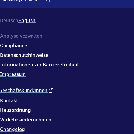
Südostbayernbahn (SOB)
8
4
5
Deutsch
English
3
3
Marktl
Analyse verwalten
Compliance
Datenschutzhinweise
Informationen zur Barrierefreiheit
Impressum
externer
Geschäftskund:innen
Link
Kontakt
Hausordnung
Verkehrsunternehmen
Changelog