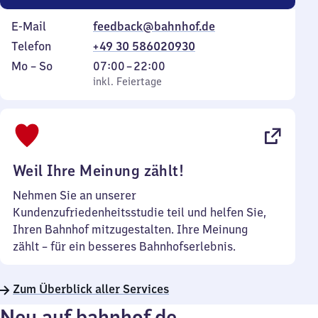
E-Mail
feedback@bahnhof.de
Telefon
+49 30 586020930
Montag
,
Von
Mo
–
So
07:00
–
22:00
bis
inkl. Feiertage
7
inkl. Feiertage
Sonntag
Uhr
bis
22
Uhr
Weil Ihre Meinung zählt!
Nehmen Sie an unserer
Kundenzufriedenheitsstudie teil und helfen Sie,
Ihren Bahnhof mitzugestalten. Ihre Meinung
zählt – für ein besseres Bahnhofserlebnis.
Zum Überblick aller Services
Neu auf bahnhof.de