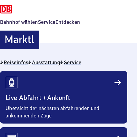
Bahnhof wählen
Service
Entdecken
Marktl
Marktl
Reiseinfos
Ausstattung
Service
Reiseinfos
Live Abfahrt / Ankunft
Übersicht der nächsten abfahrenden und
ankommenden Züge