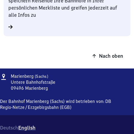
speichern Reisende Ihre Bahnhöfe in Ihrer
persönlichen Merkliste und greifen jederzeit auf
alle Infos zu
Nach oben
Adresse
Marienberg
Marienberg
(Sachs)
(Sachsen)
Untere Bahnhofstraße
09496
Marienberg
Marienberg
(Sachsen),
Der Bahnhof Marienberg (Sachs) wird betrieben von:
DB
Untere
Regio-Netze
/
Erzgebirgsbahn (EGB)
Bahnhofstraße,
0
9
Deutsch
English
4