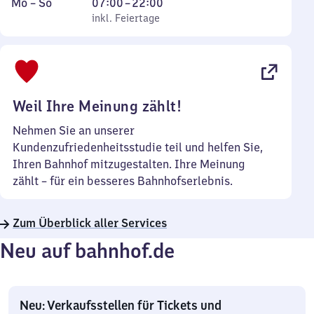
Montag
,
Von
Mo
–
So
07:00
–
22:00
bis
inkl. Feiertage
7
inkl. Feiertage
Sonntag
Uhr
bis
22
Uhr
Weil Ihre Meinung zählt!
Nehmen Sie an unserer
Kundenzufriedenheitsstudie teil und helfen Sie,
Ihren Bahnhof mitzugestalten. Ihre Meinung
zählt – für ein besseres Bahnhofserlebnis.
Zum Überblick aller Services
Neu auf bahnhof.de
Neu: Verkaufsstellen für Tickets und