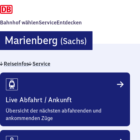
Bahnhof wählen
Service
Entdecken
Marienberg
Marienberg
(Sachs)
(Sachsen)
Reiseinfos
Service
Reiseinfos
Live Abfahrt / Ankunft
Übersicht der nächsten abfahrenden und
ankommenden Züge