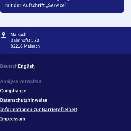
mit der Aufschrift „Service“
Adresse
Maisach
Maisach
Bahnhofstr. 20
82216
Maisach
Maisach,
Bahnhofstr.
20,
Deutsch
English
8
2
2
Analyse verwalten
1
Compliance
6
Maisach
Datenschutzhinweise
Informationen zur Barrierefreiheit
Impressum