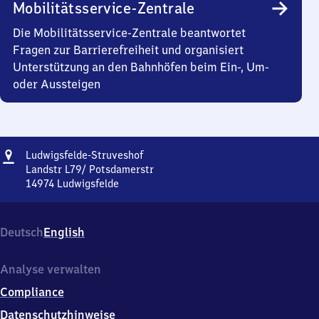
Mobilitätsservice-Zentrale
Die Mobilitätsservice-Zentrale beantwortet
Fragen zur Barrierefreiheit und organisiert
Unterstützung an den Bahnhöfen beim Ein-, Um-
oder Aussteigen
Adresse
Ludwigsfelde-
Ludwigsfelde-Struveshof
Struveshof
Landstr L79/ Potsdamerstr
14974
Ludwigsfelde
Ludwigsfelde-
Struveshof,
Landstr
Deutsch
English
L79/
Potsdamerstr,
1
Analyse verwalten
4
Compliance
9
7
Datenschutzhinweise