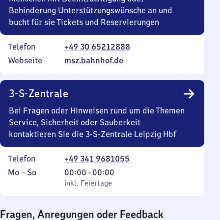
Behinderung Unterstützungswünsche an und
bucht für sie Tickets und Reservierungen
Telefon
+49 30 65212888
Webseite
msz.bahnhof.de
3-S-Zentrale
Bei Fragen oder Hinweisen rund um die Themen
Service, Sicherheit oder Sauberkeit
kontaktieren Sie die 3-S-Zentrale Leipzig Hbf
Telefon
+49 341 9681055
Montag
,
Von
Mo
–
So
00:00
–
00:00
bis
inkl. Feiertage
0
inkl. Feiertage
Sonntag
Uhr
bis
Fragen, Anregungen oder Feedback
0