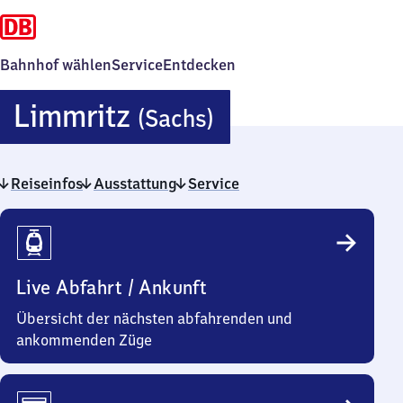
Bahnhof wählen
Service
Entdecken
Limmritz
Limmritz
(Sachs)
(Sachsen)
Reiseinfos
Ausstattung
Service
Reiseinfos
Live Abfahrt / Ankunft
Übersicht der nächsten abfahrenden und
ankommenden Züge