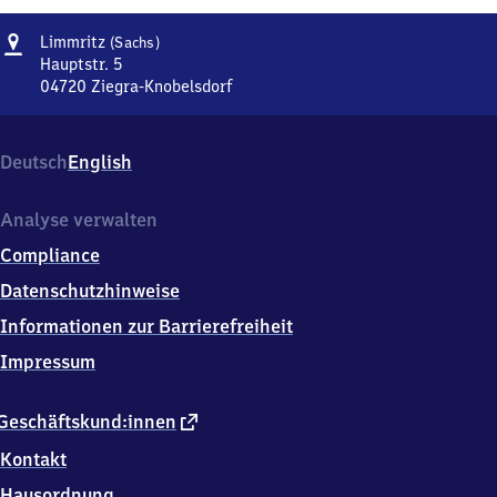
Adresse
Limmritz
Limmritz
(Sachs)
(Sachsen)
Hauptstr. 5
04720
Ziegra-Knobelsdorf
Limmritz
(Sachsen),
Hauptstr.
Deutsch
English
5,
0
4
Analyse verwalten
7
Compliance
2
0
Datenschutzhinweise
Ziegra-
Informationen zur Barrierefreiheit
Knobelsdorf
Impressum
externer
Geschäftskund:innen
Link
Kontakt
Hausordnung