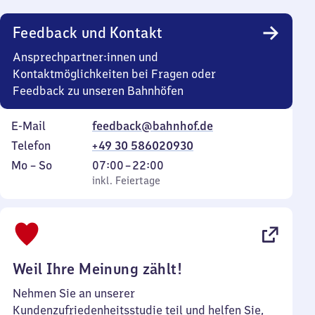
Uhr
Feedback und Kontakt
Ansprechpartner:innen und
Kontaktmöglichkeiten bei Fragen oder
Feedback zu unseren Bahnhöfen
E-Mail
feedback@bahnhof.de
Telefon
+49 30 586020930
Montag
,
Von
Mo
–
So
07:00
–
22:00
bis
inkl. Feiertage
7
inkl. Feiertage
Sonntag
Uhr
bis
22
Uhr
Weil Ihre Meinung zählt!
Nehmen Sie an unserer
Kundenzufriedenheitsstudie teil und helfen Sie,