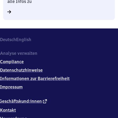
alle Infos zu
Deutsch
English
Analyse verwalten
Compliance
Datenschutzhinweise
Informationen zur Barrierefreiheit
Impressum
externer
Geschäftskund:innen
Link
Kontakt