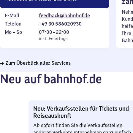
zäh
Nehm
E-Mail
feedback@bahnhof.de
Kund
Telefon
+49 30 586020930
helfe
Montag
,
Von
Mo
–
So
07:00
–
22:00
Ihre 
bis
inkl. Feiertage
7
inkl. Feiertage
Bahn
Sonntag
Uhr
bis
22
Zum Überblick aller Services
Uhr
Neu auf bahnhof.de
Neu: Verkaufsstellen für Tickets und
Reiseauskunft
Ab sofort finden Sie die Verkaufsstellen
anderer Verkehrsunternehmen ganz einfach