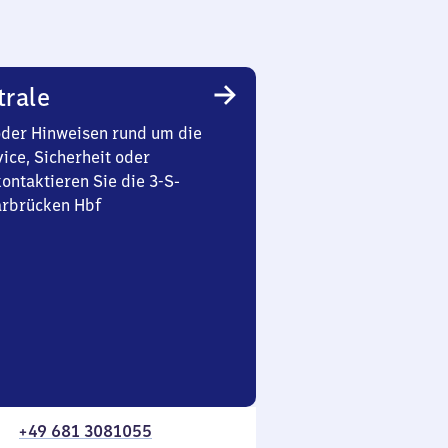
trale
oder Hinweisen rund um die
ice, Sicherheit oder
ontaktieren Sie die 3-S-
arbrücken Hbf
+49 681 3081055