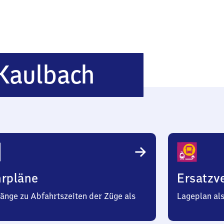
Kreimbach-
Kaulbach
Kaulbach
hrpläne
Ersatzv
änge zu Abfahrtszeiten der Züge als
Lageplan al