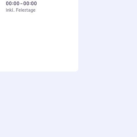
Von
00:00
–
00:00
 Feiertage
0
inkl. Feiertage
Uhr
bis
0
Uhr