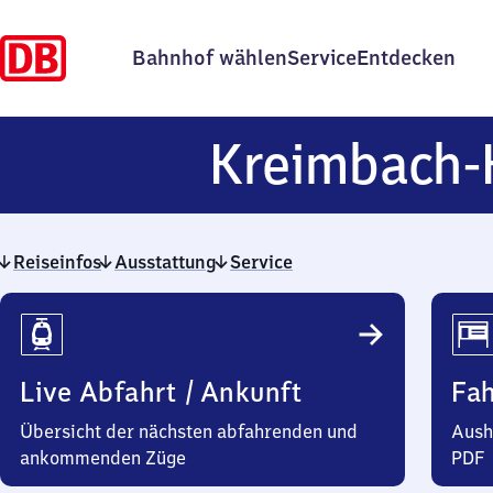
Bahnhof wählen
Service
Entdecken
Kreimbach-
Reiseinfos
Ausstattung
Service
Reiseinfos
Live Abfahrt / Ankunft
Fa
Übersicht der nächsten abfahrenden und
Aush
ankommenden Züge
PDF