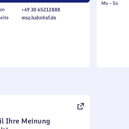
Montag
,
Mo
–
So
on
+49 30 65212888
bis
inkl.
Sonntag
eite
msz.bahnhof.de
l Ihre Meinung