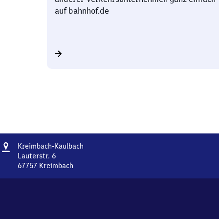
auf bahnhof.de
Adresse
Kreimbach-
Kreimbach-Kaulbach
Kaulbach
Lauterstr. 6
67757
Kreimbach
Kreimbach-
Kaulbach,
Lauterstr.
6,
6