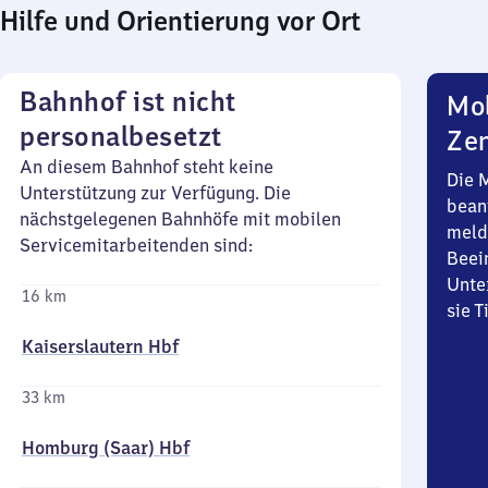
Hilfe und Orientierung vor Ort
Bahnhof ist nicht
Mob
personalbesetzt
Zen
An diesem Bahnhof steht keine
Die 
Unterstützung zur Verfügung. Die
bean
nächstgelegenen Bahnhöfe mit mobilen
meld
Servicemitarbeitenden sind:
Beei
Unte
16 km
sie 
Kaiserslautern Hbf
33 km
Homburg (Saar) Hbf