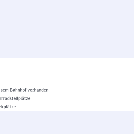
esem Bahnhof vorhanden:
hrradstellplätze
rkplätze