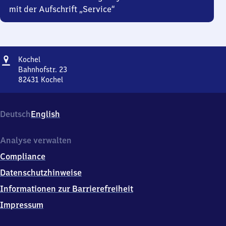
mit der Aufschrift „Service“
Adresse
Kochel
Kochel
Bahnhofstr. 23
82431
Kochel
Kochel,
Bahnhofstr.
23,
Deutsch
English
8
2
4
Analyse verwalten
3
Compliance
1
Kochel
Datenschutzhinweise
Informationen zur Barrierefreiheit
Impressum